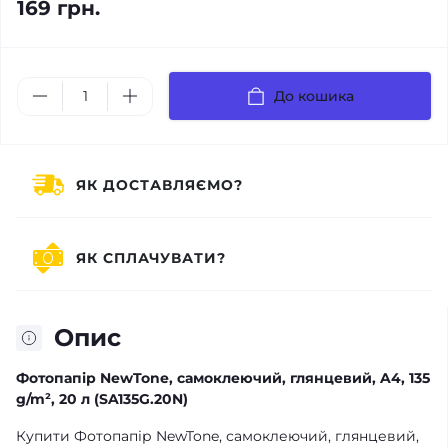
169 грн.
До кошика
ЯК ДОСТАВЛЯЄМО?
ЯК СПЛАЧУВАТИ?
Опис
Фотопапір NewTone, самоклеючий, глянцевий, A4, 135
g/m², 20 л (SA135G.20N)
Купити Фотопапір NewTone, самоклеючий, глянцевий,