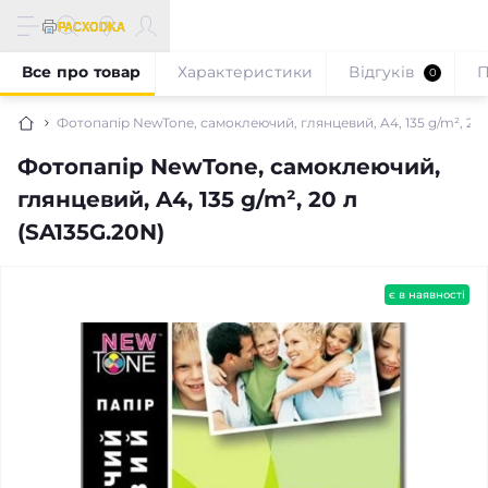
Все про товар
Характеристики
Відгуків
П
0
Фотопапір NewTone, самоклеючий, глянцевий, A4, 135 g/m², 20 
Фотопапір NewTone, самоклеючий,
глянцевий, A4, 135 g/m², 20 л
(SA135G.20N)
є в наявності