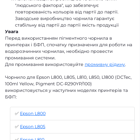
"людського фактора", що забезпечує
повторюваність кольорів від партії до партії.
Заводське виробництво чорнила гарантує
стабільну від партії до партії якість продукції
Увага
Перед використанням пігментного чорнила в
принтерах і БФП, спочатку призначених для роботи на
водорозчинних чорнилах, необхідно провести
промивання системи.
Для промивання використовуйте
промивну рідину
.
Чорнило для Epson L800, L805, L810, L850, L1800 (DCTec,
100ml Yellow, Pigment DC-R290YP/100)
використовується у наступних моделях принтерів та
БФП:
✅
Epson L800
✅
Epson L805
✅
Epson L810