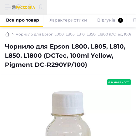
Все про товар
Характеристики
Відгуків
П
1
Чорнило для Epson L800, L805, L810, L850, L1800 (DCTec, 100ml
Чорнило для Epson L800, L805, L810,
L850, L1800 (DCTec, 100ml Yellow,
Pigment DC-R290YP/100)
є в наявності