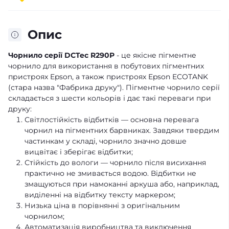
Опис
Чорнило серії DCTec R290P
- це якісне пігментне
чорнило для використання в побутових пігментних
пристроях Epson, а також пристроях Epson ECOTANK
(стара назва "Фабрика друку"). Пігментне чорнило серії
складається з шести кольорів і дає такі переваги при
друку:
Світлостійкість відбитків — основна перевага
чорнил на пігментних барвниках. Завдяки твердим
частинкам у складі, чорнило значно довше
вицвітає і зберігає відбитки;
Стійкість до вологи — чорнило після висихання
практично не змивається водою. Відбитки не
змащуються при намоканні аркуша або, наприклад,
виділенні на відбитку тексту маркером;
Низька ціна в порівнянні з оригінальним
чорнилом;
Автоматизація виробництва та виключення