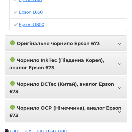
✅
Epson L850
✅
Epson L1800
🔘
Оригінальне чорнило Epson 673
🔘
Чорнило InkTec (Південна Корея),
аналог Epson 673
🔘
Чорнило DCTec (Китай), аналог Epson
673
🔘
Чорнило OCP (Німеччина), аналог Epson
673
L800
,
L805
,
L810
,
L850
,
L1800