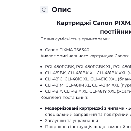
Опис
Картриджі Canon PIXMA
постійним
Повна сумісність з принтерами:
Canon PIXMA TS6340
Аналог оригінального картриджа Canon:
PGI-480PGBK, PGI-480PGBK XL, PGI-480
CLI-481BK, CLI-481BK XL, CLI-481BK XXL 
CLI-481C, CLI-481C XL, CLI-481C XXL (бла
CLI-481M, CLI-481M XL, CLI-481M XXL (пу
CLI-481Y, CLI-481Y XL, CLI-481Y XXL (жовт
Комплект постачання:
Модернізовані картриджі з чипами - 5
спеціальний заправний та повітряний 
Заглушки та ущільнення
Покрокова інструкція щодо самостійно