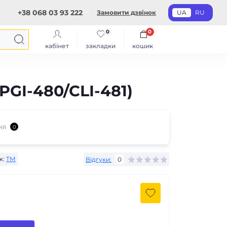
+38 068 03 93 222
Замовити дзвінок
UA
RU
0
0
кабінет
закладки
кошик
PGI-480/CLI-481)
ня
0
к:
ТМ
Відгуки:
0