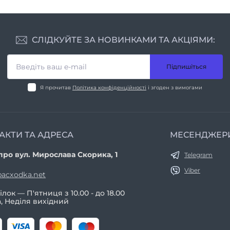
СЛІДКУЙТЕ ЗА НОВИНКАМИ ТА АКЦІЯМИ:
Підпишіться
Я прочитав
Політика конфіденційності
і згоден з вимогами
АКТИ ТА АДРЕСА
МЕСЕНДЖЕР
про вул. Мирослава Скорика, 1
Telegram
Viber
acxodka.net
лок — П'ятниця з 10.00 - до 18.00
, Неділя вихідний