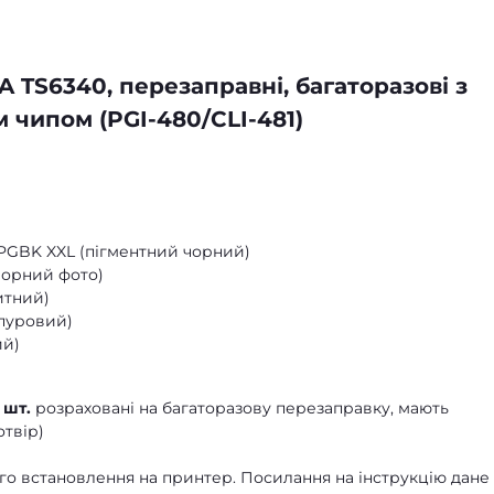
 TS6340, перезаправні, багаторазові з
 чипом (PGI-480/CLI-481)
PGBK XXL (пігментний чорний)
(чорний фото)
китний)
рпуровий)
ий)
 шт.
розраховані на багаторазову перезаправку, мають
отвір)
го встановлення на принтер. Посилання на інструкцію дане