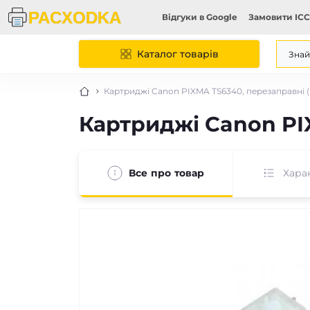
Відгуки в Google
Замовити ICC
Каталог товарів
Картриджі Canon PIXMA TS6340, перезаправні (
Картриджі Canon PIX
Все про товар
Хара