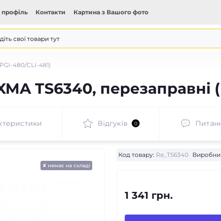
 профіль
Контакти
Картина з Вашого фото
PGI-480/CLI-481)
MA TS6340, перезаправні (
ктеристики
Відгуків
Питан
0
Код товару:
Re_TS6340
Виробни
✘ немає на складі
1 341 грн.