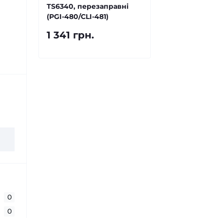
TS6340, перезаправні
(PGI-480/CLI-481)
1 341 грн.
0
0