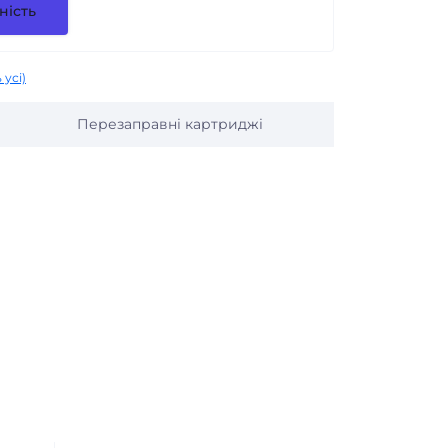
ність
 усі)
Перезаправні картриджі