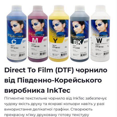
Direct To Film (DTF) чорнило
від Південно-Корейського
виробника InkTec
Пігментне текстильне чорнило від InkTec забезпечує
чудову якість друку та яскраві кольори навіть у разі
використання делікатної графіки. Створюють
прекрасну м’яку друковану готову текстуру