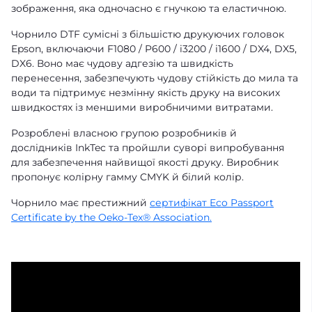
зображення, яка одночасно є гнучкою та еластичною.
Чорнило DTF сумісні з більшістю друкуючих головок
Epson, включаючи F1080 / P600 / i3200 / i1600 / DX4, DX5,
DX6. Воно має чудову адгезію та швидкість
перенесення, забезпечують чудову стійкість до мила та
води та підтримує незмінну якість друку на високих
швидкостях із меншими виробничими витратами.
Розроблені власною групою розробників й
дослідників InkTec та пройшли суворі випробування
для забезпечення найвищої якості друку. Виробник
пропонує колірну гамму CMYK й білий колір.
Чорнило має престижний
сертифікат Eco Passport
Certificate by the Oeko-Tex® Association.