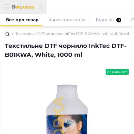
Все про товар
Характеристики
Відгуків
П
0
Текстильне DTF чорнило InkTec DTF-B01KWA, White, 1000 ml
Текстильне DTF чорнило InkTec DTF-
B01KWA, White, 1000 ml
є в наявності