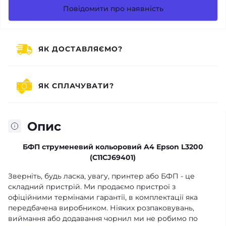
Повідомити про наявність
ЯК ДОСТАВЛЯЄМО?
ЯК СПЛАЧУВАТИ?
Опис
БФП струменевий кольоровий A4 Epson L3200
(C11CJ69401)
Зверніть, будь ласка, увагу, принтер або БФП - це
складний пристрій. Ми продаємо пристрої з
офіційними термінами гарантії, в комплектації яка
передбачена виробником. Ніяких розпаковувань,
виймання або додавання чорнил ми не робимо по