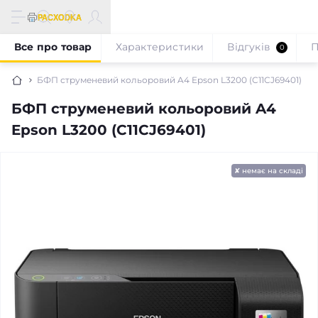
Все про товар
Характеристики
Відгуків
П
0
БФП струменевий кольоровий A4 Epson L3200 (C11CJ69401)
БФП струменевий кольоровий A4
Epson L3200 (C11CJ69401)
✘ немає на складі