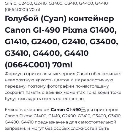
G1410, G2400, G2410, G3400, G3410, G4400, G4410
(0664C001) 70ml
Голубой (Cyan) контейнер
Canon GI-490 Pixma G1400,
G1410, G2400, G2410, G3400,
G3410, G4400, G4410
(0664C001) 70ml
Формула оригинальных чернил Canon обеспечивает
невероятную яркость цветов и их реалистичную
передачу, поэтому фотографии по-настоящему
сохранят память о важных моментах. Тона кожи тоже
будут выглядеть очень естественно.
Емкость с чернилом
Canon GI-490
для принтеров
Canon Pixma G1400, G1410, G2400, G2410, G3400, G3410,
G4400, G4410 предназначена для самостоятельной
заправки, и могут без особых сложностей быть