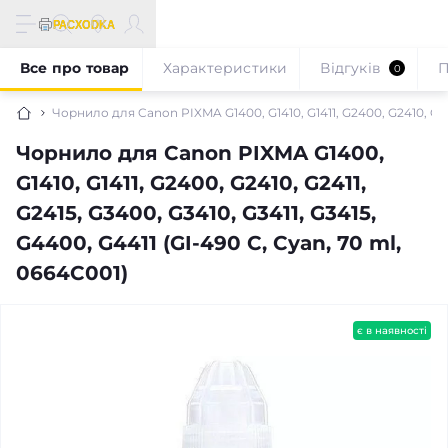
Все про товар
Характеристики
Відгуків
П
0
Чорнило для Canon PIXMA G1400, G1410, G1411, G2400, G2410, G241
Чорнило для Canon PIXMA G1400,
G1410, G1411, G2400, G2410, G2411,
G2415, G3400, G3410, G3411, G3415,
G4400, G4411 (GI-490 C, Cyan, 70 ml,
0664C001)
є в наявності