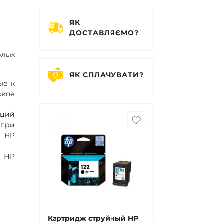
ЯК
ДОСТАВЛЯЄМО?
елых
ЯК СПЛАЧУВАТИ?
ые к
окое
кций
 при
й HP
ж НР
Картридж струйный HP