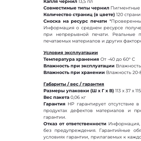
Капля чернил
13,5 пл
Совместимые типы чернил
Пигментные
Количество страниц (в цвете)
120 страни
Сноска на ресурс печати
*Проверенный
Информация о среднем ресурсе получен
при непрерывной печати. Реальные по
печатаемых материалов и других фактор
Условия эксплуатации
Температура хранения
От -40 до 60° C
Влажность при эксплуатации
Влажность
Влажность при хранении
Влажность 20-
Габариты / вес / гарантия
Размеры упаковки (Ш x Г x В)
113 x 37 x 11
Вес пакета
0,06 кг
Гарантия
HP гарантирует отсутствие в
продуктах дефектов материалов и пр
гарантии.
Отказ от ответственности
Информация, 
без предупреждения. Гарантийные обя
условиях гарантии, прилагаемых к кажд