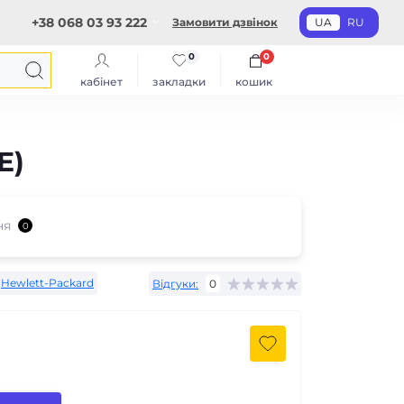
+38 068 03 93 222
Замовити дзвінок
UA
RU
0
0
кабінет
закладки
кошик
E)
ня
0
Hewlett-Packard
Відгуки:
0