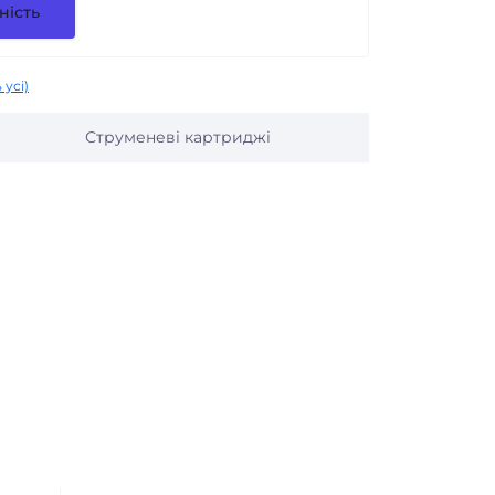
ність
 усі)
Струменеві картриджі