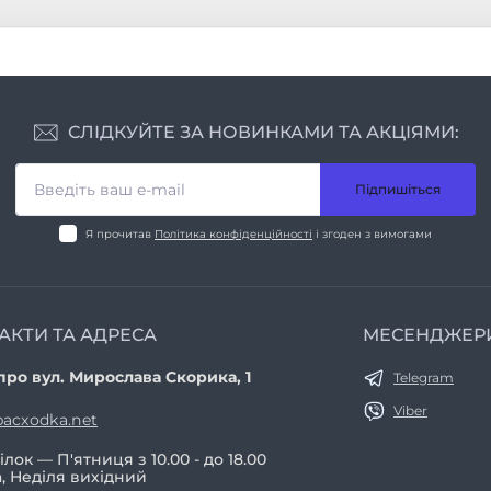
СЛІДКУЙТЕ ЗА НОВИНКАМИ ТА АКЦІЯМИ:
Підпишіться
Я прочитав
Політика конфіденційності
і згоден з вимогами
АКТИ ТА АДРЕСА
МЕСЕНДЖЕР
про вул. Мирослава Скорика, 1
Telegram
Viber
acxodka.net
лок — П'ятниця з 10.00 - до 18.00
, Неділя вихідний