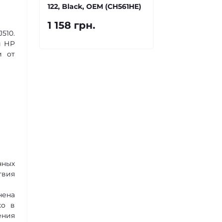
122, Black, OEM (CH561HE)
1 158 грн.
510.
и НР
и от
нных
твия
нена
ко в
ения