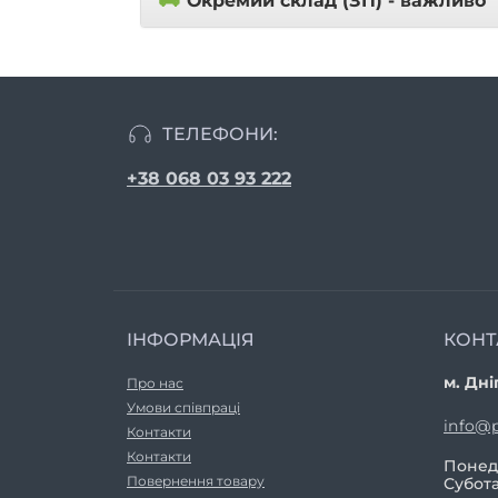
Окремий склад (ЗП) - важливо
ТЕЛЕФОНИ:
+38 068 03 93 222
ІНФОРМАЦІЯ
КОНТ
м. Дні
Про нас
Умови співпраці
info@p
Контакти
Контакти
Понеді
Повернення товару
Субота