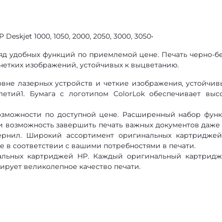
eskjet 1000, 1050, 2000, 2050, 3000, 3050•
яд удобных функций по приемлемой цене. Печать черно-б
 четких изображений, устойчивых к выцветанию.
овне лазерных устройств и четкие изображения, устойчив
етий1. Бумага с логотипом ColorLok обеспечивает выс
озможности по доступной цене. Расширенный набор фун
и возможность завершить печать важных документов даже
ернил. Широкий ассортимент оригинальных картридже
 в соответствии с вашими потребностями в печати.
нальных картриджей HP. Каждый оригинальный картрид
ирует великолепное качество печати.