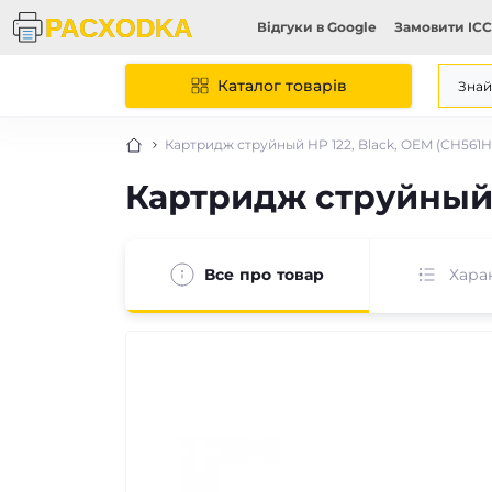
Відгуки в Google
Замовити ICC
Каталог товарів
Картридж струйный HP 122, Black, OEM (CH561H
Картридж струйный 
Все про товар
Хара