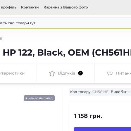
 профіль
Контакти
Картина з Вашого фото
E)
HP 122, Black, OEM (CH561H
ктеристики
Відгуків
Питан
0
Код товару:
CH561HE
Виробник:
✘ немає на складі
1 158 грн.