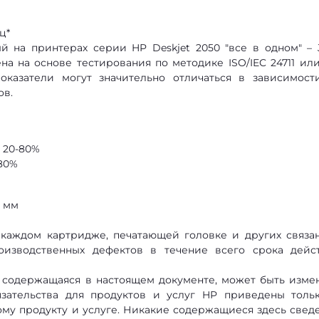
ц*
 на принтерах серии HP Deskjet 2050 "все в одном" – J
а на основе тестирования по методике ISO/IEC 24711 ил
казатели могут значительно отличаться в зависимост
ов.
 20-80%
80%
5 мм
 каждом картридже, печатающей головке и других связа
оизводственных дефектов в течение всего срока дейс
содержащаяся в настоящем документе, может быть изме
зательства для продуктов и услуг HP приведены толь
ому продукту и услуге. Никакие содержащиеся здесь свед