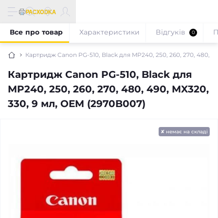
Все про товар
Характеристики
Відгуків
П
0
Картридж Canon PG-510, Black для MP240, 250, 260, 270, 480, 4
Картридж Canon PG-510, Black для
MP240, 250, 260, 270, 480, 490, MX320,
330, 9 мл, OEM (2970B007)
✘ немає на складі