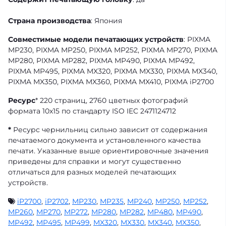
Страна производства
: Япония
Совместимые модели печатающих устройств
: PIXMA
MP230, PIXMA MP250, PIXMA MP252, PIXMA MP270, PIXMA
MP280, PIXMA MP282, PIXMA MP490, PIXMA MP492,
PIXMA MP495, PIXMA MX320, PIXMA MX330, PIXMA MX340,
PIXMA MX350, PIXMA MX360, PIXMA MX410, PIXMA iP2700
Ресурс
* 220 страниц, 2760 цветных фотографий
формата 10х15 по стандарту ISO IEC 2471124712
*
Ресурс чернильниц сильно зависит от содержания
печатаемого документа и установленного качества
печати. Указанные выше ориентировочные значения
приведены для справки и могут существенно
отличаться для разных моделей печатающих
устройств.
iP2700
,
iP2702
,
MP230
,
MP235
,
MP240
,
MP250
,
MP252
,
MP260
,
MP270
,
MP272
,
MP280
,
MP282
,
MP480
,
MP490
,
MP492
,
MP495
,
MP499
,
MX320
,
MX330
,
MX340
,
MX350
,