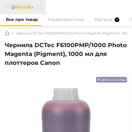
Все про товар
Характеристики
Відгуків
П
0
Чернила DCTec F6100PMP/1000 Photo Magenta (Pigment), 1000
Чернила DCTec F6100PMP/1000 Photo
Magenta (Pigment), 1000 мл для
плоттеров Canon
✘ немає на складі