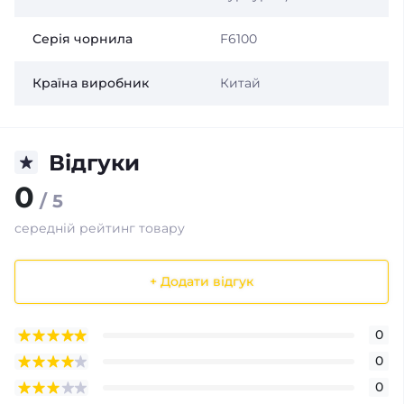
Серія чорнила
F6100
Країна виробник
Китай
Відгуки
0
/ 5
середній рейтинг товару
+ Додати відгук
0
0
0