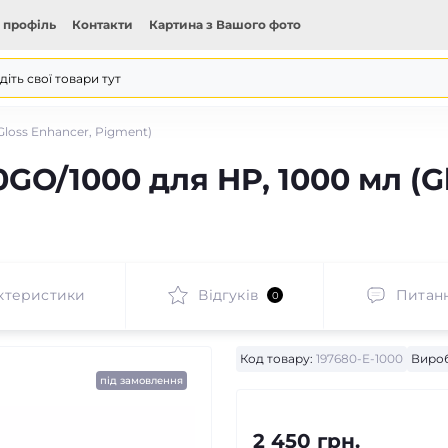
 профіль
Контакти
Картина з Вашого фото
loss Enhancer, Pigment)
O/1000 для HP, 1000 мл (Gl
ктеристики
Відгуків
Питан
0
Код товару:
197680-E-1000
Виро
під замовлення
2 450 грн.