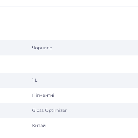
Чорнило
1 L
Пігментні
Gloss Optimizer
Китай