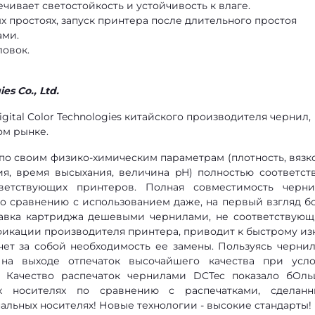
ивает светостойкость и устойчивость к влаге.
 простоях, запуск принтера после длительного простоя
ами.
ловок.
es Co., Ltd.
gital Color Technologies китайского производителя чернил,
ом рынке.
 по своим физико-химическим параметрам (плотность, вязко
ия, время высыхания, величина pH) полностью соответст
ветствующих принтеров. Полная совместимость черн
по сравнению с использованием даже, на первый взгляд б
равка картриджа дешевыми чернилами, не соответствую
фикации производителя принтера, приводит к быстрому из
чет за собой необходимость ее замены. Пользуясь черни
 на выходе отпечаток высочайшего качества при усл
. Качество распечаток чернилами DCTec показало бОл
х носителях по сравнению с распечатками, сделан
льных носителях! Новые технологии - высокие стандарты!