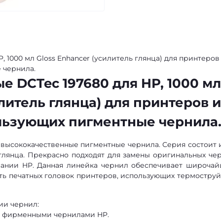
 1000 мл Gloss Enhancer (усилитель глянца) для принтеров
 чернила.
 DCTec 197680 для HP, 1000 мл
илитель глянца) для принтеров и
льзующих пигментные чернила
 высококачественные пигментные чернила. Серия состоит и
глянца. Прекрасно подходят для замены оригинальных че
мпании HP. Данная линейка чернил обеспечивает широча
сть печатных головок принтеров, использующих термостру
ии чернил:
с фирменными чернилами HP.