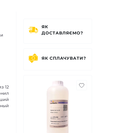
ЯК
ДОСТАВЛЯЄМО?
 и
ЯК СПЛАЧУВАТИ?
.
з 12
рнил
йший
йный