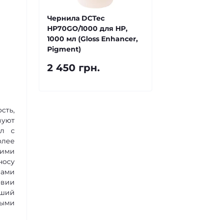
Чернила DCTec
HP70GO/1000 для HP,
1000 мл (Gloss Enhancer,
Pigment)
2 450 грн.
сть,
вуют
ил с
олее
щими
носу
лами
овии
ьший
ными