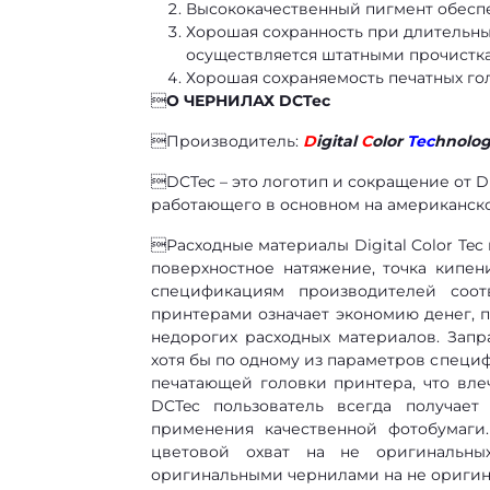
Высококачественный пигмент обеспеч
Хорошая сохранность при длительных
осуществляется штатными прочистк
Хорошая сохраняемость печатных го

О ЧЕРНИЛАХ DCTec
Производитель:
D
igital
C
olor
Tec
hnologi
DCTec – это логотип и сокращение от Di
работающего в основном на американск
Расходные материалы Digital Color Tec
поверхностное натяжение, точка кипен
спецификациям производителей соот
принтерами означает экономию денег, 
недорогих расходных материалов. Зап
хотя бы по одному из параметров специ
печатающей головки принтера, что вле
DCTec пользователь всегда получает
применения качественной фотобумаги
цветовой охват на не оригинальны
оригинальными чернилами на не оригина