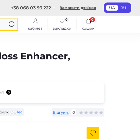
+38 068 03 93 222
Замовити дзвінок
UA
RU
0
0
кабінет
закладки
кошик
oss Enhancer,
ня
0
бник:
DCTec
Відгуки:
0