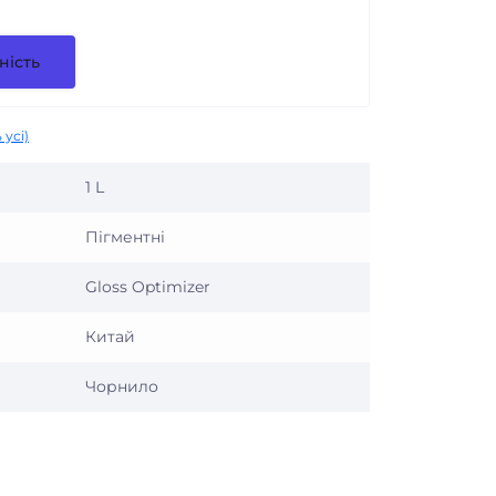
ність
 усі)
1 L
Пігментні
Gloss Optimizer
Китай
Чорнило