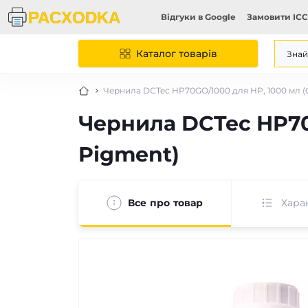
Відгуки в Google
Замовити ICC
Каталог товарів
Чернила DCTec HP70GO/1000 для HP, 1000 мл (G
Чернила DCTec HP70G
Pigment)
Все про товар
Хара