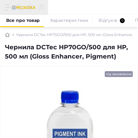
Все про товар
Характеристики
Відгуків
П
0
Чернила DCTec HP70GO/500 для HP, 500 мл (Gloss Enhancer, P
Чернила DCTec HP70GO/500 для HP,
500 мл (Gloss Enhancer, Pigment)
під замовлення