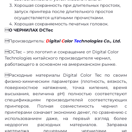
Хорошая сохранность при длительных простоях,
запуск принтера после длительного простоя
осуществляется штатными прочистками.
Хорошая сохраняемость печатных головок.

О ЧЕРНИЛАХ DCTec
Производитель:
D
igital
C
olor
Tec
hnologies Co., Ltd.
DCTec – это логотип и сокращение от Digital Color
Technologies китайского производителя чернил,
работающего в основном на американском рынке.
Расходные материалы Digital Color Tec по своим
физико-химическим параметрам (плотность, вязкость,
поверхностное натяжение, точка кипения, время
высыхания, величина pH) полностью соответствуют
спецификациям производителей соответствующих
принтеров. Полная совместимость чернил с
принтерами означает экономию денег, по сравнению с
использованием даже, на первый взгляд более
недорогих расходных материалов. Заправка
картриджа дешевыми чернилами, не