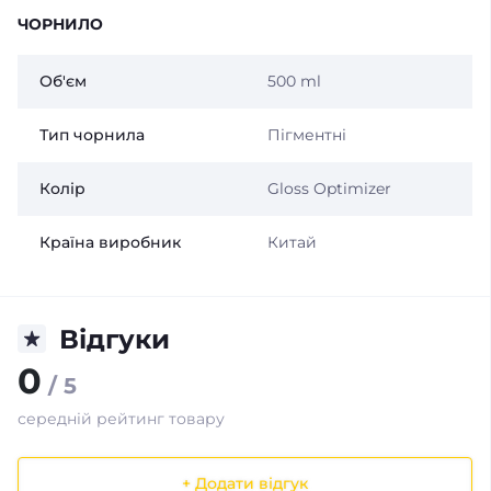
ЧОРНИЛО
Об'єм
500 ml
Тип чорнила
Пігментні
Колір
Gloss Optimizer
Країна виробник
Китай
Відгуки
0
/ 5
середній рейтинг товару
+ Додати відгук