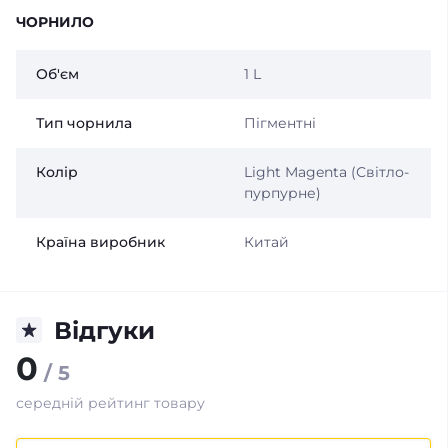
ЧОРНИЛО
Об'єм
1 L
Тип чорнила
Пігментні
Колір
Light Magenta (Світло-
пурпурне)
Країна виробник
Китай
Відгуки
0
/ 5
середній рейтинг товару