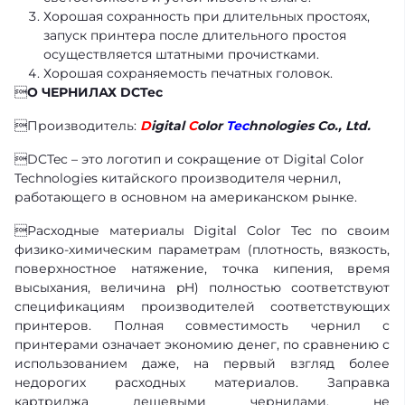
Хорошая сохранность при длительных простоях,
запуск принтера после длительного простоя
осуществляется штатными прочистками.
Хорошая сохраняемость печатных головок.

О ЧЕРНИЛАХ DCTec
Производитель:
D
igital
C
olor
Tec
hnologies Co., Ltd.
DCTec – это логотип и сокращение от Digital Color
Technologies китайского производителя чернил,
работающего в основном на американском рынке.
Расходные материалы Digital Color Tec по своим
физико-химическим параметрам (плотность, вязкость,
поверхностное натяжение, точка кипения, время
высыхания, величина pH) полностью соответствуют
спецификациям производителей соответствующих
принтеров. Полная совместимость чернил с
принтерами означает экономию денег, по сравнению с
использованием даже, на первый взгляд более
недорогих расходных материалов. Заправка
картриджа дешевыми чернилами, не