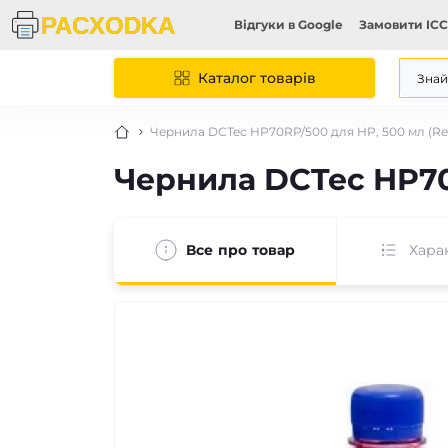
Відгуки в Google
Замовити ICC
Каталог товарів
Чернила DCTec HP70RP/500 для HP, 500 мл (Re
Чернила DCTec HP70R
Все про товар
Хара