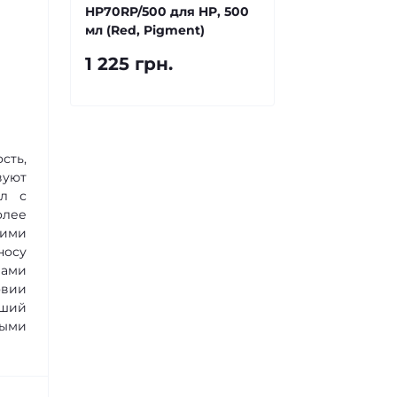
HP70RP/500 для HP, 500
мл (Red, Pigment)
1 225 грн.
сть,
вуют
ил с
олее
щими
носу
лами
овии
ьший
ными