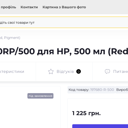
 профіль
Контакти
Картина з Вашого фото
d, Pigment)
P/500 для HP, 500 мл (Red
ктеристики
Відгуків
Питан
0
Код товару:
197680-R-500
Вироб
під замовлення
1 225 грн.