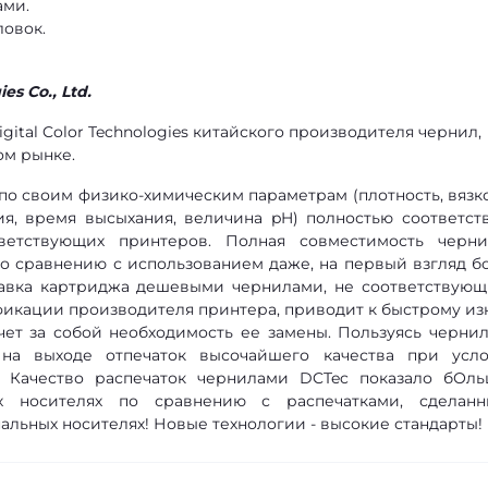
ами.
ловок.
es Co., Ltd.
gital Color Technologies китайского производителя чернил,
ом рынке.
 по своим физико-химическим параметрам (плотность, вязко
ия, время высыхания, величина pH) полностью соответст
ветствующих принтеров. Полная совместимость черн
по сравнению с использованием даже, на первый взгляд б
равка картриджа дешевыми чернилами, не соответствую
фикации производителя принтера, приводит к быстрому из
чет за собой необходимость ее замены. Пользуясь черни
 на выходе отпечаток высочайшего качества при усл
. Качество распечаток чернилами DCTec показало бОл
х носителях по сравнению с распечатками, сделан
льных носителях! Новые технологии - высокие стандарты!