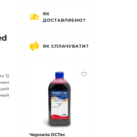
ЯК
ДОСТАВЛЯЄМО?
ed
ЯК СПЛАЧУВАТИ?
з 12
рнил
йший
йный
Чернила DCTec