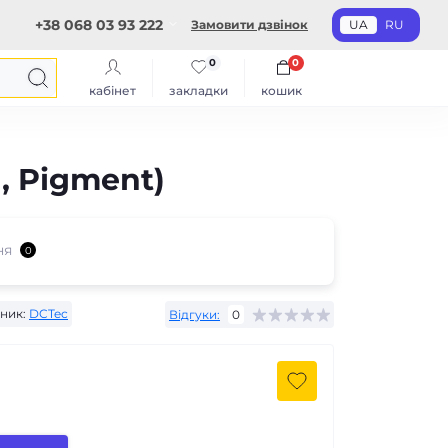
+38 068 03 93 222
Замовити дзвінок
UA
RU
0
0
кабінет
закладки
кошик
, Pigment)
ня
0
ник:
DCTec
Відгуки:
0