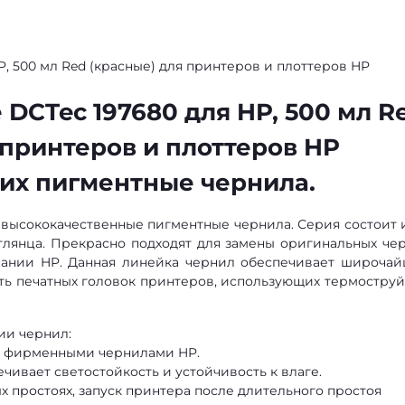
, 500 мл Red (красные) для принтеров и плоттеров HP
DCTec 197680 для HP, 500 мл R
 принтеров и плоттеров HP
их пигментные чернила.
 высококачественные пигментные чернила. Серия состоит и
глянца. Прекрасно подходят для замены оригинальных че
мпании HP. Данная линейка чернил обеспечивает широча
сть печатных головок принтеров, использующих термостру
ии чернил:
с фирменными чернилами HP.
ивает светостойкость и устойчивость к влаге.
 простоях, запуск принтера после длительного простоя