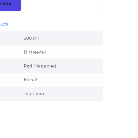
ність
 усі)
500 ml
Пігментні
Red (Червоне)
Китай
Чорнило