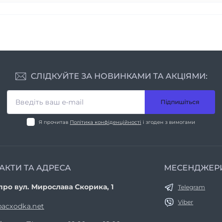
СЛІДКУЙТЕ ЗА НОВИНКАМИ ТА АКЦІЯМИ:
Підпишіться
Я прочитав
Політика конфіденційності
і згоден з вимогами
АКТИ ТА АДРЕСА
МЕСЕНДЖЕР
про вул. Мирослава Скорика, 1
Telegram
Viber
acxodka.net