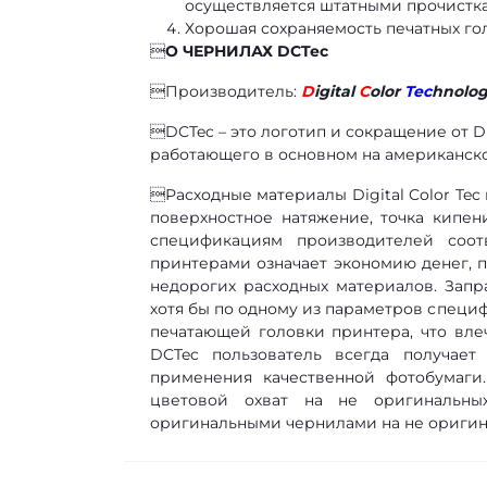
осуществляется штатными прочистк
Хорошая сохраняемость печатных го

О ЧЕРНИЛАХ DCTec
Производитель:
D
igital
C
olor
Tec
hnologi
DCTec – это логотип и сокращение от Di
работающего в основном на американск
Расходные материалы Digital Color Tec
поверхностное натяжение, точка кипен
спецификациям производителей соот
принтерами означает экономию денег, 
недорогих расходных материалов. Зап
хотя бы по одному из параметров специ
печатающей головки принтера, что вле
DCTec пользователь всегда получает
применения качественной фотобумаги
цветовой охват на не оригинальны
оригинальными чернилами на не оригина