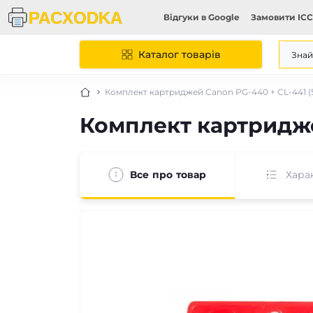
Відгуки в Google
Замовити ICC
Каталог товарів
Комплект картриджей Canon PG-440 + CL-441 (
Комплект картридже
Все про товар
Хара