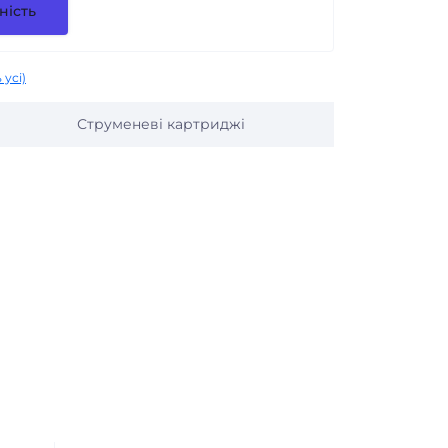
ність
 усі)
Струменеві картриджі