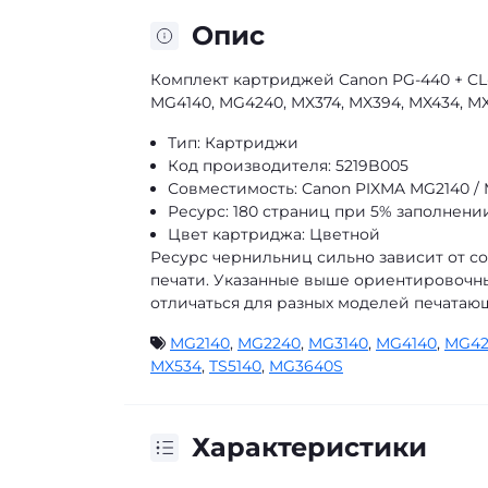
Опис
Комплект картриджей Canon PG-440 + CL-
MG4140, MG4240, MX374, MX394, MX434, MX
Тип: Картриджи
Код производителя: 5219B005
Совместимость: Canon PIXMA MG2140 / 
Ресурс: 180 страниц при 5% заполнени
Цвет картриджа: Цветной
Ресурс чернильниц сильно зависит от с
печати. Указанные выше ориентировочны
отличаться для разных моделей печатающ
MG2140
,
MG2240
,
MG3140
,
MG4140
,
MG42
MX534
,
TS5140
,
MG3640S
Характеристики