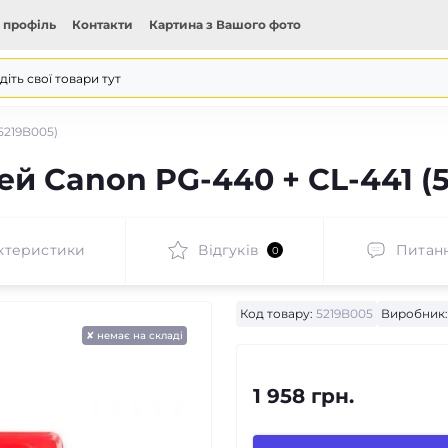
 профіль
Контакти
Картина з Вашого фото
5219B005)
й Canon PG-440 + CL-441 (
ктеристики
Відгуків
Питан
0
Код товару:
5219B005
Виробник:
✘ немає на складі
1 958 грн.