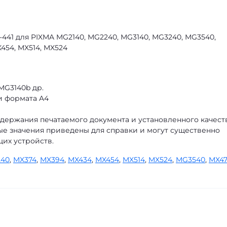
441 для PIXMA MG2140, MG2240, MG3140, MG3240, MG3540,
454, MX514, MX524
MG3140b др.
и формата A4
одержания печатаемого документа и установленного качест
е значения приведены для справки и могут существенно
их устройств.
40
,
MX374
,
MX394
,
MX434
,
MX454
,
MX514
,
MX524
,
MG3540
,
MX47