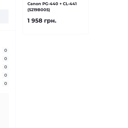
Canon PG-440 + CL-441
(5219B005)
1 958 грн.
0
0
0
0
0