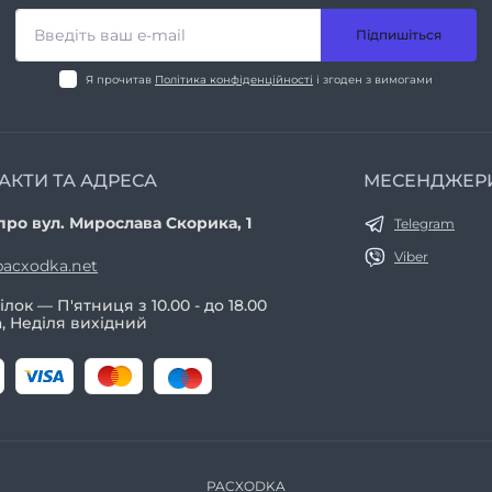
Підпишіться
Я прочитав
Політика конфіденційності
і згоден з вимогами
АКТИ ТА АДРЕСА
МЕСЕНДЖЕР
про вул. Мирослава Скорика, 1
Telegram
Viber
acxodka.net
лок — П'ятниця з 10.00 - до 18.00
, Неділя вихідний
PACXODKA