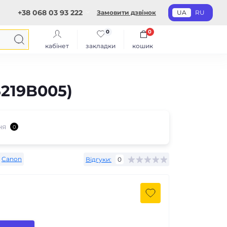
+38 068 03 93 222
Замовити дзвінок
UA
RU
0
0
кабінет
закладки
кошик
5219B005)
ня
0
Canon
Відгуки:
0