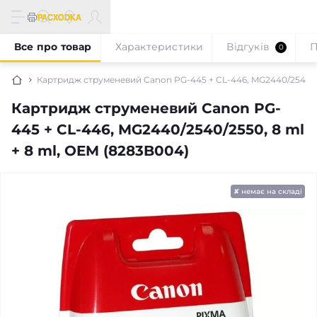
Все про товар
Характеристики
Відгуків
П
0
Картридж струменевий Canon PG-445 + CL-446, MG2440/2540/25
Картридж струменевий Canon PG-
445 + CL-446, MG2440/2540/2550, 8 ml
+ 8 ml, OEM (8283B004)
✘ немає на складі