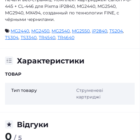
445 + CL-446 для Pixma iP2840, MG2440, MG2540,
MG2940, MX494, созданный по технологии FINE, с
чёрными чернилами.
MG2440
,
MG2450
,
MG2540
,
MG2550
,
iP2840
,
TS204
,
TS304
,
TS3340
,
TR4540
,
TR4640
Характеристики
ТОВАР
Тип товару
Струменеві
картриджі
Відгуки
0
/ 5