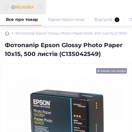
Все про товар
Характеристики
Відгуків
П
0
Фотопапір Epson Glossy Photo Paper 10x15, 500 листів (C13S042
Фотопапір Epson Glossy Photo Paper
10x15, 500 листів (C13S042549)
✘ немає на складі