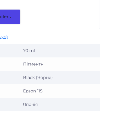
ність
 усі)
70 ml
Пігментні
Black (Чорне)
Epson 115
Японія