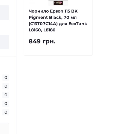
Чорнило Epson 115 BK
Pigment Black, 70 мл
(C13T07C14A) для EcoTank
L8160, L8180
849 грн.
0
0
0
0
0