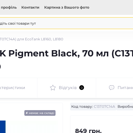
 профіль
Контакти
Картина з Вашого фото
T07C14A) для EcoTank L8160, L8180
K Pigment Black, 70 мл (C13
0
ктеристики
Відгуків
Питан
0
Код товару:
C13T07C14A
Виробн
✘ немає на складі
849 грн.