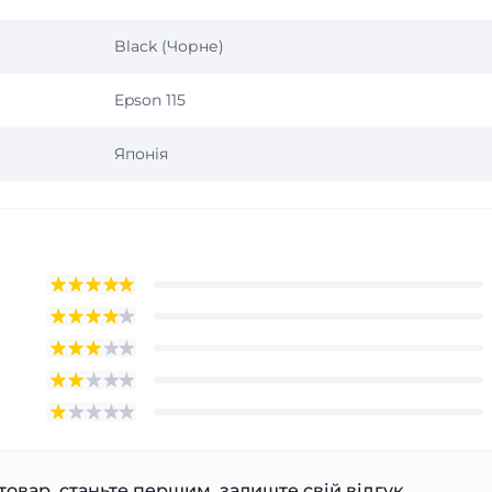
Black (Чорне)
Epson 115
Японія
товар, станьте першим, залиште свій відгук.