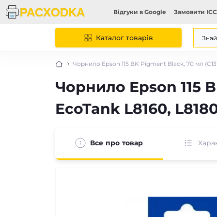
Відгуки в Google
Замовити ICC
Каталог товарів
Чорнило Epson 115 BK Pigment Black, 70 мл (C13
Чорнило Epson 115 B
EcoTank L8160, L818
Все про товар
Хара