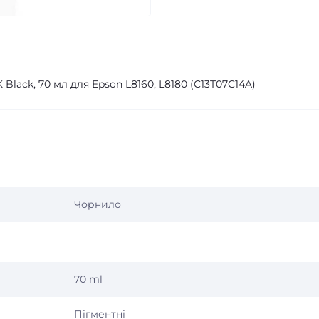
lack, 70 мл для Epson L8160, L8180 (C13T07C14A)
Чорнило
70 ml
Пігментні