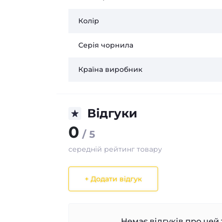
Колір
Серія чорнила
Країна виробник
Відгуки
0
/ 5
середній рейтинг товару
+ Додати відгук
Немає відгуків про цей 