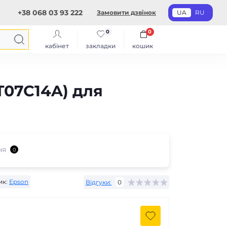
+38 068 03 93 222
Замовити дзвінок
UA
RU
0
0
кабінет
закладки
кошик
T07C14A) для
ня
0
ик:
Epson
Відгуки:
0