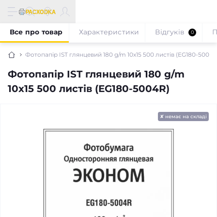
Все про товар
Характеристики
Відгуків
П
0
Фотопапір IST глянцевий 180 g/m 10x15 500 листів (EG180-5004R
Фотопапір IST глянцевий 180 g/m
10x15 500 листів (EG180-5004R)
✘ немає на складі