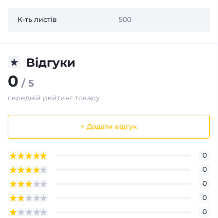
К-ть листів
500
Відгуки
0
/ 5
середній рейтинг товару
+ Додати відгук
0
0
0
0
0