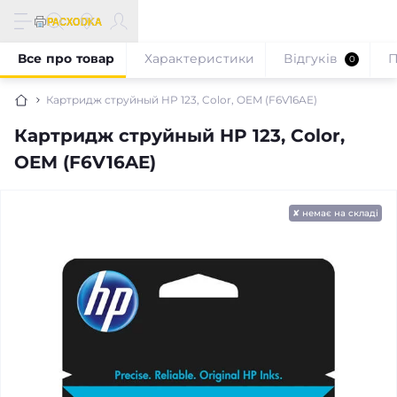
Все про товар
Характеристики
Відгуків
П
0
Картридж струйный HP 123, Color, OEM (F6V16AE)
Картридж струйный HP 123, Color,
OEM (F6V16AE)
✘ немає на складі