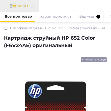
Все про товар
Характеристики
Відгуків
П
0
Картридж струйный HP 652 Color (F6V24AE) оригинальный
Картридж струйный HP 652 Color
(F6V24AE) оригинальный
✘ немає на складі