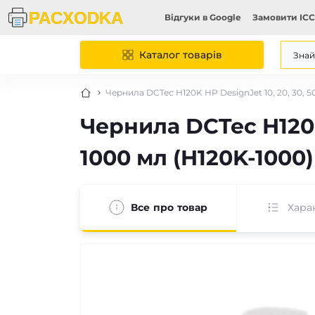
Відгуки в Google
Замовити ICC
Каталог товарів
Чернила DCTec H120K HP DesignJet 10, 20, 30, 50,
Чернила DCTec H120K H
1000 мл (H120K-1000)
Все про товар
Хара