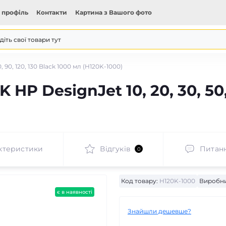
 профіль
Контакти
Картина з Вашого фото
 90, 120, 130 Black 1000 мл (H120K-1000)
P DesignJet 10, 20, 30, 50, 
ктеристики
Відгуків
Питан
0
Код товару:
H120K-1000
Виробни
є в наявності
Знайшли дешевше?