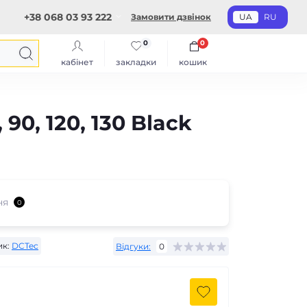
+38 068 03 93 222
Замовити дзвінок
UA
RU
0
0
кабінет
закладки
кошик
90, 120, 130 Black
ня
0
к:
DCTec
Відгуки:
0