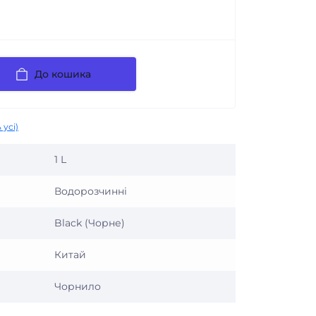
До кошика
 усі)
1 L
Водорозчинні
Black (Чорне)
Китай
Чорнило