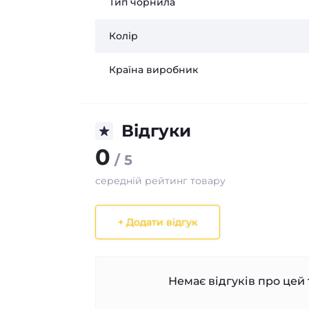
Тип чорнила
Колір
Країна виробник
Відгуки
0
/ 5
середній рейтинг товару
+ Додати відгук
Немає відгуків про цей 