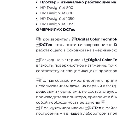
Плоттеры изначально работающие на
HP DesignJet 500
HP DesignJet 800
HP DesignJet 1050
HP DesignJet 1055
О ЧЕРНИЛАХ DCTec
Производитель: 
Digital Color Technolo

DCTec
– это логотип и сокращение от
D
работающего в основном на американск
Расходные материалы 
Digital Color T
вязкость, поверхностное натяжение, точ
соответствуют спецификациям производ
Полная совместимость чернил с принте
использованием даже, на первый взгляд
дешевыми чернилами, не соответствующ
производителя принтера, приводит к быс
собой необходимость ее замены. 
 Пользуясь чернилами 
DCTec
и файл
построенными в нашей лаборатории поль