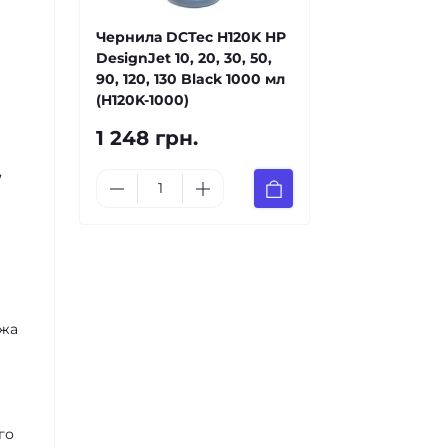
Чернила DCTec H120K HP
DesignJet 10, 20, 30, 50,
90, 120, 130 Black 1000 мл
(H120K-1000)
1 248 грн.
,
джа
го