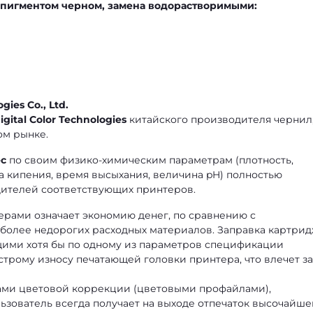
 пигментом черном, замена водорастворимыми:
gies Co., Ltd.
igital Color Technologies
китайского производителя чернил
ом рынке.
ec
по своим физико-химическим параметрам (плотность,
ка кипения, время высыхания, величина pH) полностью
ителей соответствующих принтеров.
рами означает экономию денег, по сравнению с
 более недорогих расходных материалов. Заправка картри
ими хотя бы по одному из параметров спецификации
трому износу печатающей головки принтера, что влечет за
ами цветовой коррекции (цветовыми профайлами),
зователь всегда получает на выходе отпечаток высочайше