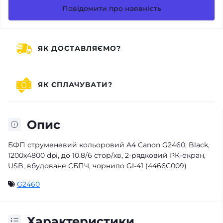
Повідомити про наявність
ЯК ДОСТАВЛЯЄМО?
ЯК СПЛАЧУВАТИ?
Опис
БФП струменевий кольоровий A4 Canon G2460, Black,
1200x4800 dpi, до 10.8/6 стор/хв, 2-рядковий РК-екран,
USB, вбудоване СБПЧ, чорнило GI-41 (4466C009)
G2460
Характеристики