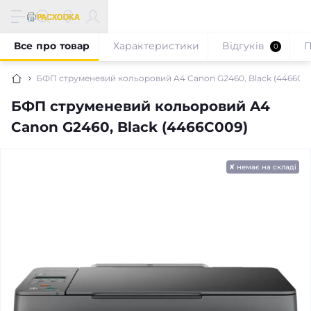
Все про товар
Характеристики
Відгуків
П
0
БФП струменевий кольоровий A4 Canon G2460, Black (4466C0
БФП струменевий кольоровий A4
Canon G2460, Black (4466C009)
✘ немає на складі