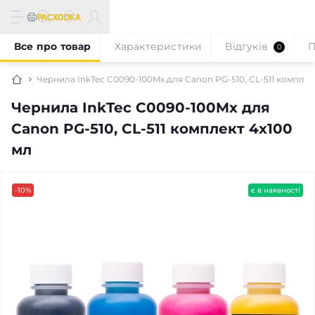
Все про товар
Характеристики
Відгуків
П
0
Чернила InkTec C0090-100Mx для Canon PG-510, CL-511 комплек
Чернила InkTec C0090-100Mx для
Canon PG-510, CL-511 комплект 4x100
мл
-10%
є в наявності