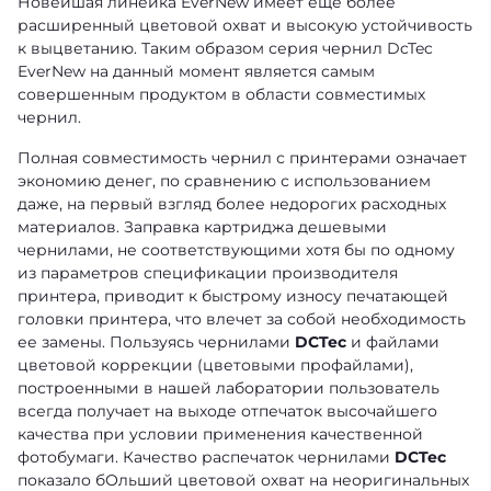
Новейшая линейка EverNew имеет ещё более
расширенный цветовой охват и высокую устойчивость
к выцветанию. Таким образом серия чернил DcTec
EverNew на данный момент является самым
совершенным продуктом в области совместимых
чернил.
Полная совместимость чернил с принтерами означает
экономию денег, по сравнению с использованием
даже, на первый взгляд более недорогих расходных
материалов. Заправка картриджа дешевыми
чернилами, не соответствующими хотя бы по одному
из параметров спецификации производителя
принтера, приводит к быстрому износу печатающей
головки принтера, что влечет за собой необходимость
ее замены. Пользуясь чернилами
DCTec
и файлами
цветовой коррекции (цветовыми профайлами),
построенными в нашей лаборатории пользователь
всегда получает на выходе отпечаток высочайшего
качества при условии применения качественной
фотобумаги. Качество распечаток чернилами
DCTec
показало бОльший цветовой охват на неоригинальных