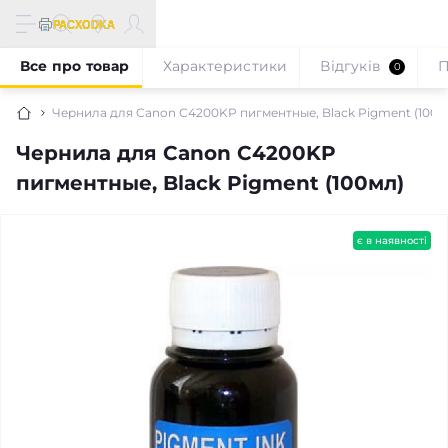
Все про товар
Характеристики
Відгуків
П
0
Чернила для Canon С4200KP пигментные, Black Pigment (100м
Чернила для Canon С4200KP
пигментные, Black Pigment (100мл)
є в наявності