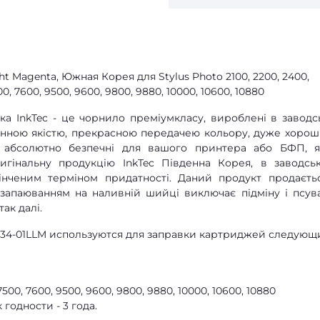
ght Magenta, Южная Корея для Stylus Photo 2100, 2200, 2400,
00, 7600, 9500, 9600, 9800, 9880, 10000, 10600, 10880
а InkTec - це чорнило преміумкласу, вироблені в заводс
мінною якістю, прекрасною передачею кольору, дуже хоро
е абсолютно безпечні для вашого принтера або БФП, 
игінальну продукцію InkTec Південна Корея, в заводсь
кінченим терміном придатності. Даний продукт продаєть
з запаюванням на наливній шийці виключає підміну і псув
так далі.
0034-01LLM используются для заправки картриджей следующ
7500, 7600, 9500, 9600, 9800, 9880, 10000, 10600, 10880
годности - 3 года.