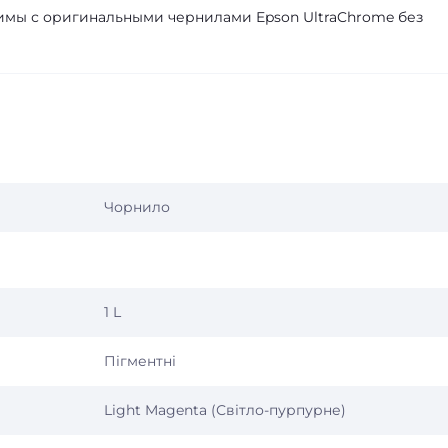
имы с оригинальными чернилами Epson UltraChrome без
Чорнило
1 L
Пігментні
Light Magenta (Світло-пурпурне)