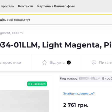
 профіль
Контакти
Картина з Вашого фото
igment, 1000 ml
34-01LLM, Light Magenta, P
ктеристики
Відгуків
Питан
0
Код товару:
E10034-01LLM
Вироб
є в наявності
Знайшли дешевше?
2 761 грн.