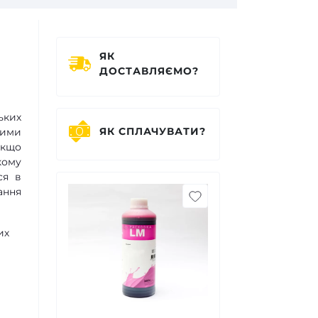
ЯК
ДОСТАВЛЯЄМО?
ьких
ЯК СПЛАЧУВАТИ?
шими
якщо
кому
ся в
ання
их