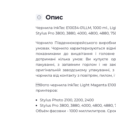
Опис
Чернила InkTec E10034-01LLM, 1000 ml., Li
Stylus Pro 3800, 3880, 4000, 4800, 4880, 75
Чорнило Південнокорейського виробник
умовах. Чорнило характеризуються від
показниками до вицвітання і головн
дотримані кілька умов: Ви купуєте ор
пакуванні, з запаяним горлом і не за
оригінальній заводському упакуванні, 
чорнила від контакту з повітрям, пилом, і 
Фото чернила InkTec Light Magenta E1
принтеров:
Stylus Photo 2100, 2200, 2400
Stylus Pro 3800, 3880, 4000, 4800, 4880, 
Объём фасовки - 1000 миллилитров. Срок 