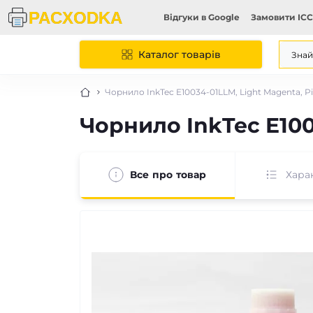
Відгуки в Google
Замовити ICC
Каталог товарів
Чорнило InkTec E10034-01LLM, Light Magenta, P
Чорнило InkTec E100
Все про товар
Хара