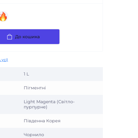
До кошика
 усі)
1 L
Пігментні
Light Magenta (Світло-
пурпурне)
Південна Корея
Чорнило