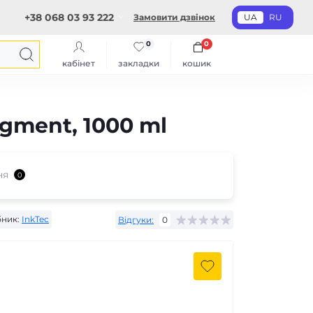
+38 068 03 93 222
Замовити дзвінок
UA
RU
0
0
кабінет
закладки
кошик
igment, 1000 ml
ня
0
ник:
InkTec
Відгуки:
0