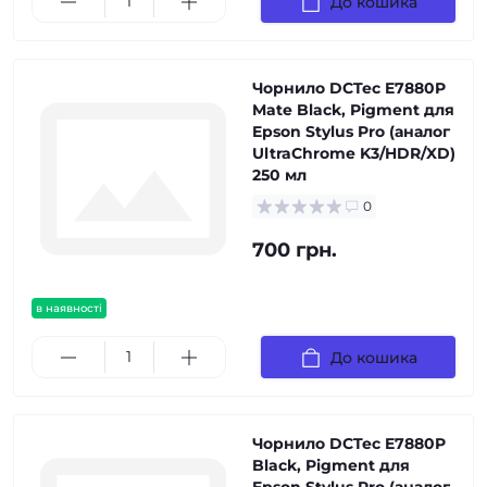
До кошика
Чорнило DCTec E7880P
Mate Black, Pigment для
Epson Stylus Pro (аналог
UltraChrome K3/HDR/XD)
250 мл
0
700 грн.
в наявності
До кошика
Чорнило DCTec E7880P
Black, Pigment для