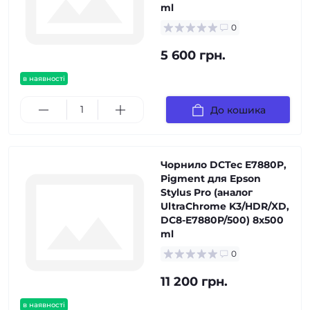
ml
0
5 600 грн.
в наявності
До кошика
Чорнило DCTec E7880P,
Pigment для Epson
Stylus Pro (аналог
UltraChrome K3/HDR/XD,
DC8-E7880P/500) 8x500
ml
0
11 200 грн.
в наявності