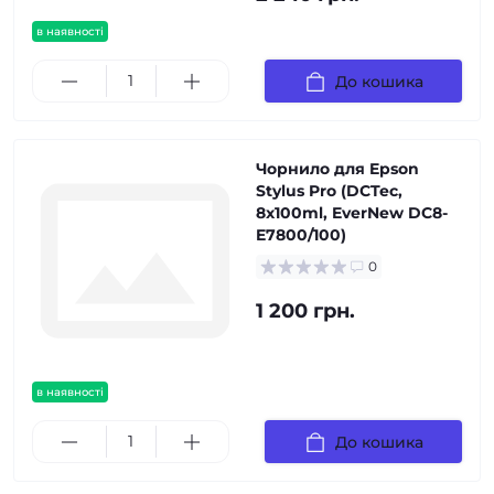
в наявності
До кошика
Чорнило для Epson
Stylus Pro (DCTec,
8x100ml, EverNew DC8-
E7800/100)
0
1 200 грн.
в наявності
До кошика