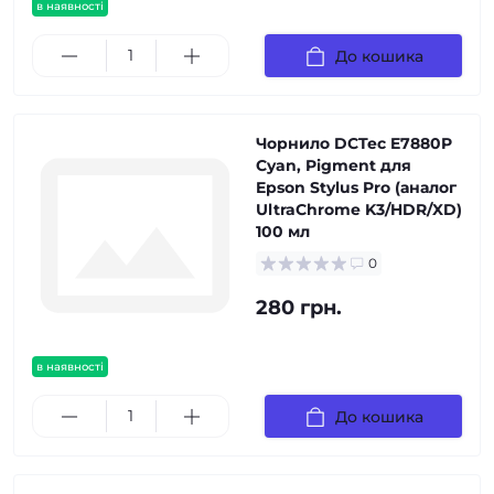
в наявності
До кошика
Чорнило DCTec E7880P
Cyan, Pigment для
Epson Stylus Pro (аналог
UltraChrome K3/HDR/XD)
100 мл
0
280 грн.
в наявності
До кошика