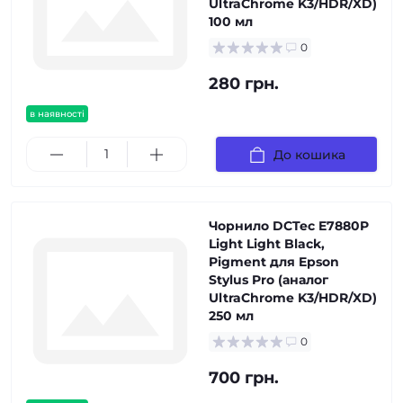
UltraChrome K3/HDR/XD)
100 мл
0
280 грн.
в наявності
До кошика
Чорнило DCTec E7880P
Light Light Black,
Pigment для Epson
Stylus Pro (аналог
UltraChrome K3/HDR/XD)
250 мл
0
700 грн.