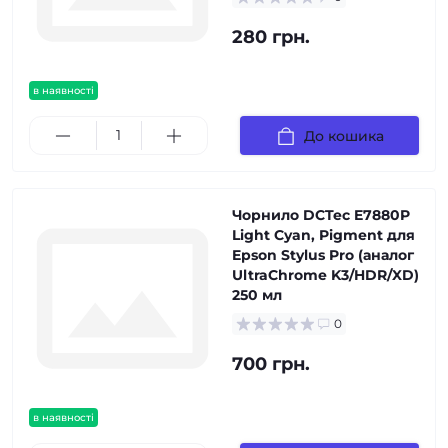
280 грн.
в наявності
До кошика
Чорнило DCTec E7880P
Light Cyan, Pigment для
Epson Stylus Pro (аналог
UltraChrome K3/HDR/XD)
250 мл
0
700 грн.
в наявності