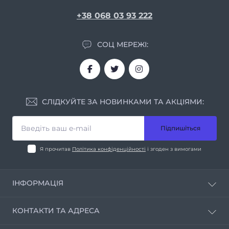
+38 068 03 93 222
СОЦ МЕРЕЖІ:
СЛІДКУЙТЕ ЗА НОВИНКАМИ ТА АКЦІЯМИ:
Підпишіться
Я прочитав
Політика конфіденційності
і згоден з вимогами
ІНФОРМАЦІЯ
Про нас
КОНТАКТИ ТА АДРЕСА
Умови співпраці
Контакти