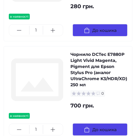
280 грн.
в наявності
До кошика
Чорнило DCTec E7880P
Light Vivid Magenta,
Pigment для Epson
Stylus Pro (аналог
UltraChrome K3/HDR/XD)
250 мл
0
700 грн.
в наявності
До кошика