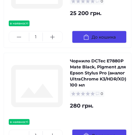
0
25 200 грн.
в наявності
До кошика
Чорнило DCTec E7880P
Mate Black, Pigment для
Epson Stylus Pro (аналог
UltraChrome K3/HDR/XD)
100 мл
0
280 грн.
в наявності