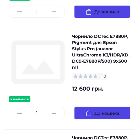
До кошика
Чорнило DCTec E7880P,
Pigment для Epson
Stylus Pro (аналог
UltraChrome K3/HDR/XD,
DC9-E7880P/500) 9x500
ml
0
12 600 грн.
в наявності
До кошика
Чорнило DCTec E7880P,