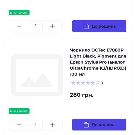
в наявності
До кошика
Чорнило DCTec E7880P
Light Black, Pigment для
Epson Stylus Pro (аналог
UltraChrome K3/HDR/XD)
100 мл
0
280 грн.
в наявності
До кошика