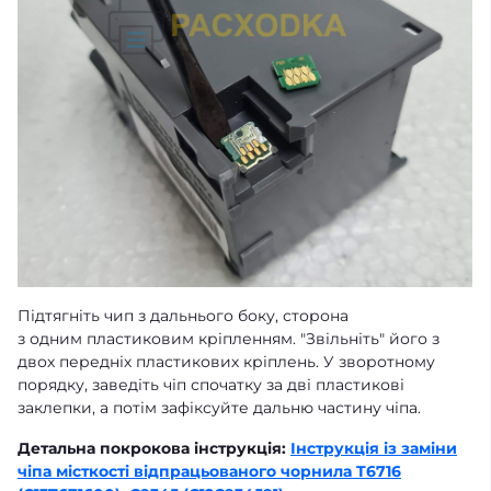
Підтягніть чип з дальнього боку, сторона
з одним пластиковим кріпленням. "Звільніть" його з
двох передніх пластикових кріплень. У зворотному
порядку, заведіть чіп спочатку за дві пластикові
заклепки, а потім зафіксуйте дальню частину чіпа.
Детальна покрокова інструкція:
Інструкція із заміни
чіпа місткості відпрацьованого чорнила T6716