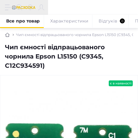
Все про товар
Характеристики
Відгуків
П
0
Чип ємності відпрацьованого чорнила Epson L15150 (C9345, C1
Чип ємності відпрацьованого
чорнила Epson L15150 (C9345,
C12C934591)
є в наявності