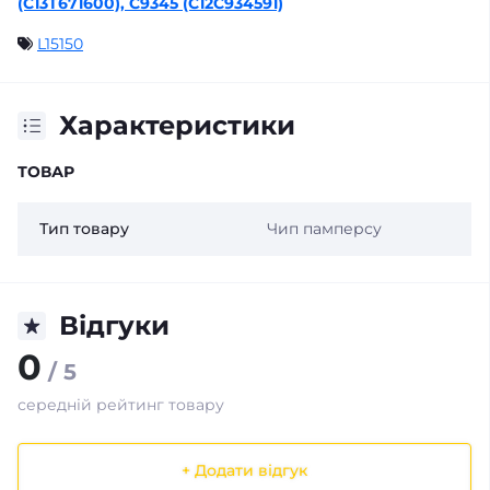
(C13T671600), C9345 (C12C934591)
L15150
Характеристики
ТОВАР
Тип товару
Чип памперсу
Відгуки
0
/ 5
середній рейтинг товару
+ Додати відгук