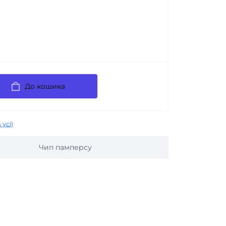
До кошика
 усі)
Чип памперсу