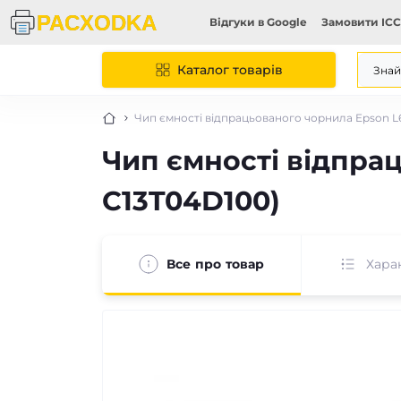
Відгуки в Google
Замовити ICC
Каталог товарів
Чип ємності відпрацьованого чорнила Epson L6
Чип ємності відпрац
C13T04D100)
Все про товар
Хара