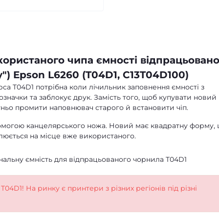
користаного чипа ємності відпрацьован
") Epson L6260 (T04D1, C13T04D100)
са T04D1 потрібна коли лічильник заповнення ємності з
начки та заблокує друк. Замість того, щоб купувати новий
ньо промити наповнювач старого й встановити чіп.
помогою канцелярського ножа. Новий має квадратну форму,
влюється на місце вже використаного.
інальну ємність для відпрацьованого чорнила T04D1
T04D1! На ринку є принтери з різних регіонів під різні