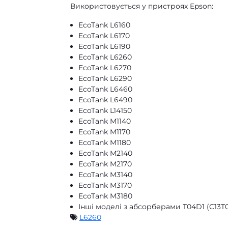
Використовується у пристроях Epson:
EcoTank L6160
EcoTank L6170
EcoTank L6190
EcoTank L6260
EcoTank L6270
EcoTank L6290
EcoTank L6460
EcoTank L6490
EcoTank L14150
EcoTank M1140
EcoTank M1170
EcoTank M1180
EcoTank M2140
EcoTank M2170
EcoTank M3140
EcoTank M3170
EcoTank M3180
Інші моделі з абсорберами T04D1 (C13T
L6260