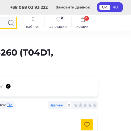
+38 068 03 93 222
Замовити дзвінок
UA
RU
0
0
кабінет
закладки
кошик
260 (T04D1,
ня
0
ик:
ТМ
Відгуки:
0