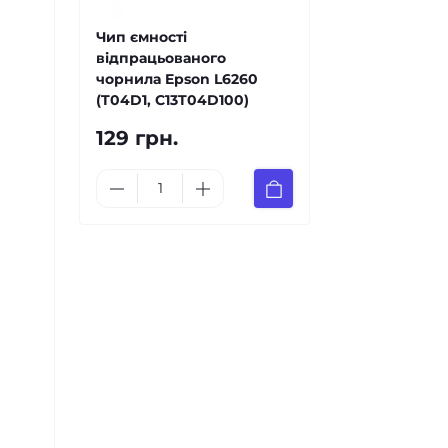
Чип ємності
відпрацьованого
чорнила Epson L6260
(T04D1, C13T04D100)
129 грн.