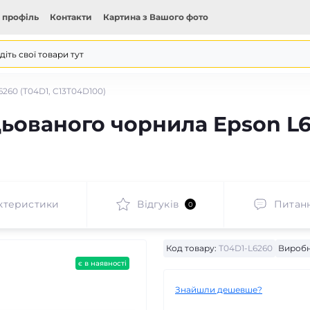
 профіль
Контакти
Картина з Вашого фото
260 (T04D1, C13T04D100)
ьованого чорнила Epson L6
ктеристики
Відгуків
Питан
0
Код товару:
T04D1-L6260
Виробн
є в наявності
Знайшли дешевше?