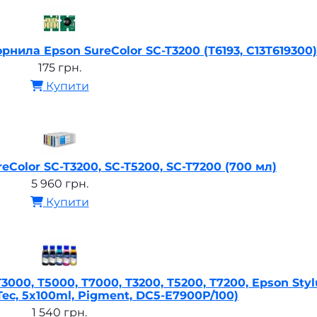
рнила Epson SureColor SC-T3200 (T6193, C13T619300)
175 грн.
Купити
Color SC-T3200, SC-T5200, SC-T7200 (700 мл)
5 960 грн.
Купити
000, T5000, T7000, T3200, T5200, T7200, Epson Styl
Tec, 5x100ml, Pigment, DC5-E7900P/100)
1 540 грн.