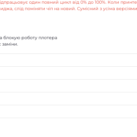
відпрацьовує один повний цикл від 0% до 100%. Коли принт
джа, слід поміняти чіп на новий. Сумісний з усіма версіям
та блокую роботу плотера
 заміни.