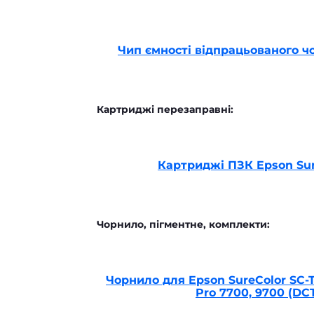
Чип ємності відпрацьованого чо
Картриджі перезаправні:
Картриджі ПЗК Epson Sure
Чорнило, пігментне, комплекти:
Чорнило для Epson SureColor SC-T3
Pro 7700, 9700 (DC