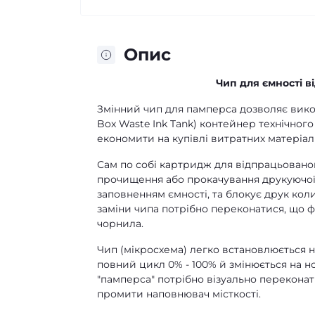
Опис
Чип для ємності в
Змінний чип для памперса дозволяє вико
Box Waste Ink Tank) контейнер технічного
економити на купівлі витратних матеріалі
Сам по собі картридж для відпрацьованог
прочищення або прокачування друкуючої
заповненням ємності, та блокує друк коли
заміни чипа потрібно переконатися, що 
чорнила.
Чип (мікросхема) легко встановлюється н
повний цикл 0% - 100% й змінюється на н
"памперса" потрібно візуально переконат
промити наповнювач місткості.