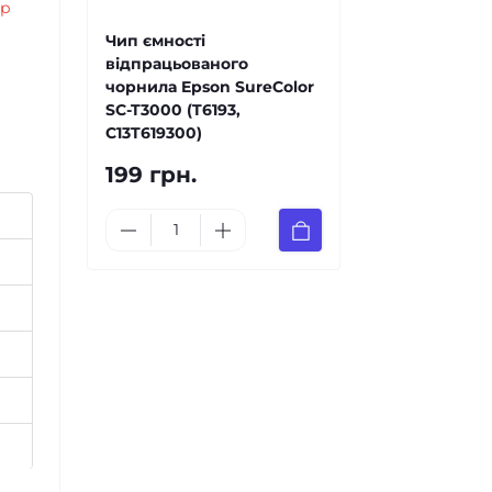
ер
и
Чип ємності
відпрацьованого
чорнила Epson SureColor
SC-T3000 (T6193,
C13T619300)
199 грн.