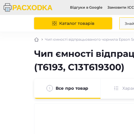
Відгуки в Google
Замовити ICC
Каталог товарів
Чип ємності відпрацьованого чорнила Epson Sur
Чип ємності відпра
(T6193, C13T619300)
Все про товар
Хара