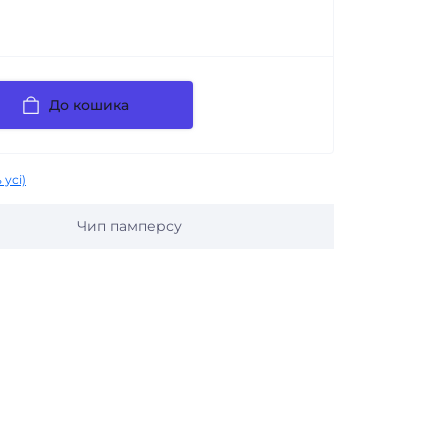
До кошика
 усі)
Чип памперсу