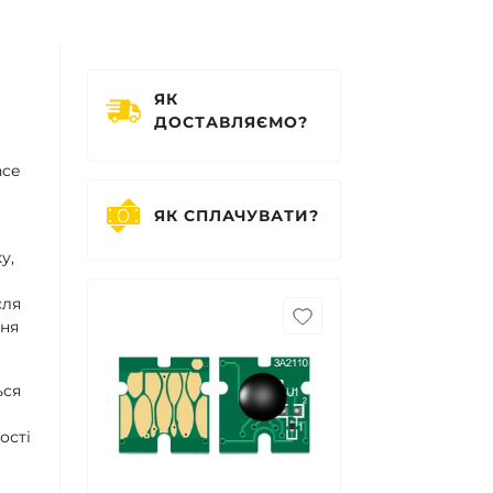
ЯК
ДОСТАВЛЯЄМО?
nce
ЯК СПЛАЧУВАТИ?
у,
а
сля
ння
ься
ості