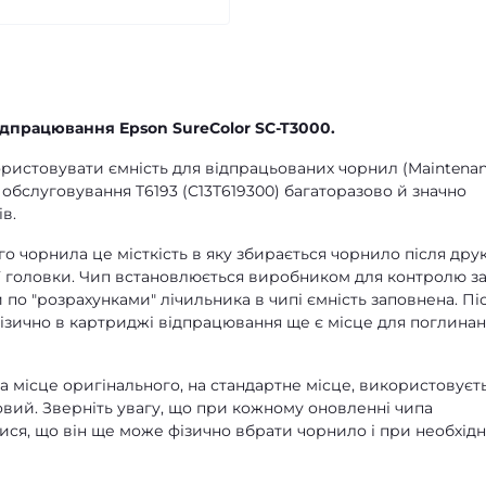
ідпрацювання Epson SureColor SC-T3000.
ристовувати ємність для відпрацьованих чорнил (Maintena
 обслуговування T6193 (C13T619300) багаторазово й значно
в.
о чорнила це місткість в яку збирається чорнило після друк
 головки. Чип встановлюється виробником для контролю з
 по "розрахунками" лічильника в чипі ємність заповнена. Пі
фізично в картриджі відпрацювання ще є місце для поглина
а місце оригінального, на стандартне місце, використовуєт
овий. Зверніть увагу, що при кожному оновленні чипа
ися, що він ще може фізично вбрати чорнило і при необхідн