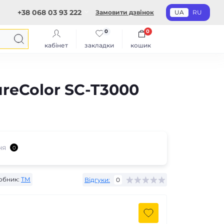
+38 068 03 93 222
Замовити дзвінок
UA
RU
0
0
кабінет
закладки
кошик
reColor SC-T3000
ня
0
обник:
ТМ
Відгуки:
0