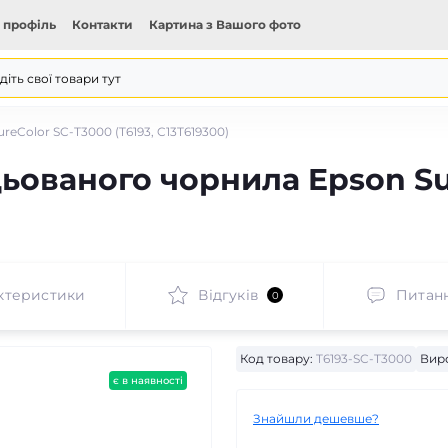
 профіль
Контакти
Картина з Вашого фото
eColor SC-T3000 (T6193, C13T619300)
цьованого чорнила Epson Su
ктеристики
Відгуків
Питан
0
Код товару:
T6193-SC-T3000
Вир
є в наявності
Знайшли дешевше?