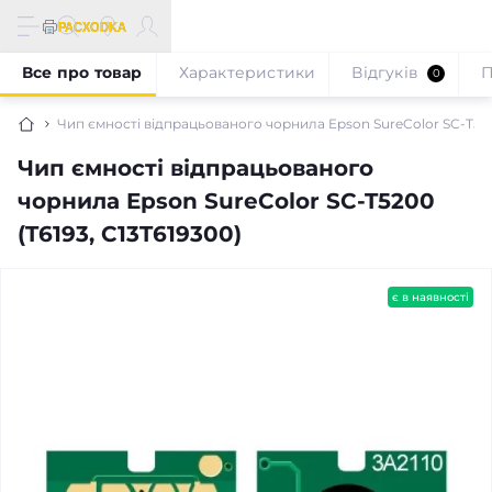
Все про товар
Характеристики
Відгуків
П
0
Чип ємності відпрацьованого чорнила Epson SureColor SC-T5200
Чип ємності відпрацьованого
чорнила Epson SureColor SC-T5200
(T6193, C13T619300)
є в наявності