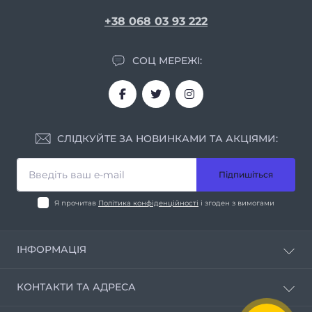
+38 068 03 93 222
СОЦ МЕРЕЖІ:
СЛІДКУЙТЕ ЗА НОВИНКАМИ ТА АКЦІЯМИ:
Підпишіться
Я прочитав
Політика конфіденційності
і згоден з вимогами
ІНФОРМАЦІЯ
Про нас
КОНТАКТИ ТА АДРЕСА
Умови співпраці
Контакти