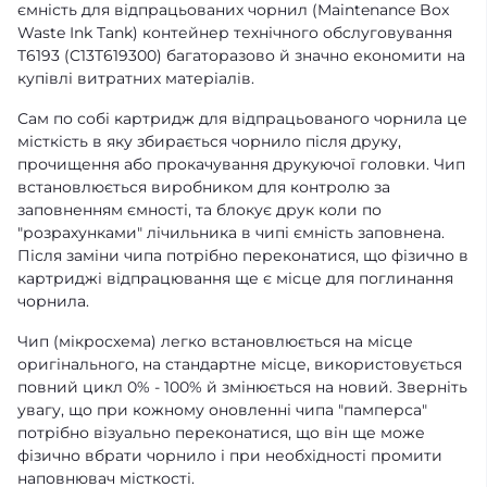
ємність для відпрацьованих чорнил (Maintenance Box
Waste Ink Tank) контейнер технічного обслуговування
T6193 (C13T619300) багаторазово й значно економити на
купівлі витратних матеріалів.
Сам по собі картридж для відпрацьованого чорнила це
місткість в яку збирається чорнило після друку,
прочищення або прокачування друкуючої головки. Чип
встановлюється виробником для контролю за
заповненням ємності, та блокує друк коли по
"розрахунками" лічильника в чипі ємність заповнена.
Після заміни чипа потрібно переконатися, що фізично в
картриджі відпрацювання ще є місце для поглинання
чорнила.
Чип (мікросхема) легко встановлюється на місце
оригінального, на стандартне місце, використовується
повний цикл 0% - 100% й змінюється на новий. Зверніть
увагу, що при кожному оновленні чипа "памперса"
потрібно візуально переконатися, що він ще може
фізично вбрати чорнило і при необхідності промити
наповнювач місткості.