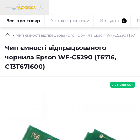
Все про товар
Характеристики
Відгуків
П
0
Чип ємності відпрацьованого чорнила Epson WF-C5290 (T6716, 
Чип ємності відпрацьованого
чорнила Epson WF-C5290 (T6716,
C13T671600)
є в наявності