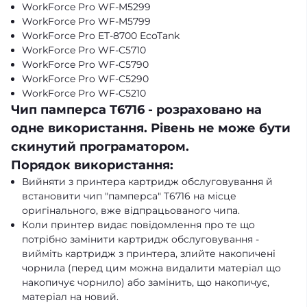
WorkForce Pro WF-M5299
WorkForce Pro WF-M5799
WorkForce Pro ET-8700 EcoTank
WorkForce Pro WF-C5710
WorkForce Pro WF-C5790
WorkForce Pro WF-C5290
WorkForce Pro WF-C5210
Чип памперса T6716 - розраховано на
одне використання. Рівень не може бути
скинутий програматором.
Порядок використання:
Вийняти з принтера картридж обслуговування й
встановити чип "памперса" T6716 на місце
оригінального, вже відпрацьованого чипа.
Коли принтер видає повідомлення про те що
потрібно замінити картридж обслуговування -
вийміть картридж з принтера, злийте накопичені
чорнила (перед цим можна видалити матеріал що
накопичує чорнило) або замінить, що накопичує,
матеріал на новий.