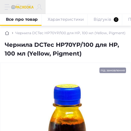
Все про товар
Характеристики
Відгуків
П
0
Чернила DCTec HP70YP/100 для HP, 100 мл (Yellow, Pigment)
Чернила DCTec HP70YP/100 для HP,
100 мл (Yellow, Pigment)
під замовлення