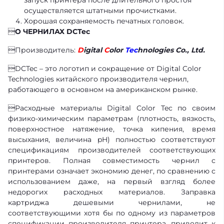
осуществляется штатными прочистками.
Хорошая сохраняемость печатных головок.

О ЧЕРНИЛАХ DCTec
Производитель:
D
igital
C
olor
Tec
hnologies Co., Ltd.
DCTec – это логотип и сокращение от Digital Color
Technologies китайского производителя чернил,
работающего в основном на американском рынке.
Расходные материалы Digital Color Tec по своим
физико-химическим параметрам (плотность, вязкость,
поверхностное натяжение, точка кипения, время
высыхания, величина pH) полностью соответствуют
спецификациям производителей соответствующих
принтеров. Полная совместимость чернил с
принтерами означает экономию денег, по сравнению с
использованием даже, на первый взгляд более
недорогих расходных материалов. Заправка
картриджа дешевыми чернилами, не
соответствующими хотя бы по одному из параметров
спецификации производителя принтера, приводит к