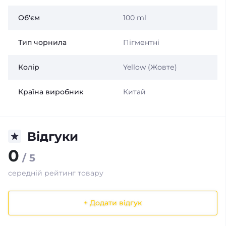
Об'єм
100 ml
Тип чорнила
Пігментні
Колір
Yellow (Жовте)
Країна виробник
Китай
Відгуки
0
/ 5
середній рейтинг товару
+ Додати відгук