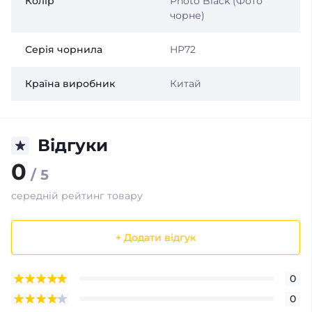
Колір
Photo Black (Фото
чорне)
Серія чорнила
HP72
Країна виробник
Китай
Відгуки
0
/ 5
середній рейтинг товару
+ Додати відгук
0
0