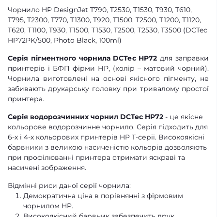
Чорнило HP DesignJet T790, T2530, T1530, T930, T610,
T795, T2300, T770, T1300, T920, T1500, T2500, T1200, T1120,
T620, T1100, T930, T1500, T1530, T2500, T2530, T3500 (DCTec
HP72PK/500, Photo Black, 100ml)
Серія пігментного чорнила DCTec HP72
для заправки
принтерів і БФП фірми НР, (колір – матовий чорний).
Чорнила виготовлені на основі якісного пігменту, не
забивають друкарську головку при тривалому простої
принтера.
Серія водорозчинних чорнил DCTec HP72
- це якісне
кольорове водорозчинне чорнило. Серія підходить для
6-х і 4-х кольорових принтерів HP T-серії. Високоякісні
барвники з великою насиченістю кольорів дозволяють
при профілюванні принтера отримати яскраві та
насичені зображення.
Відмінні риси даної серії чорнила:
Демократична ціна в порівнянні з фірмовим
чорнилом HP.
Високоякісний барвник забезпечить друк