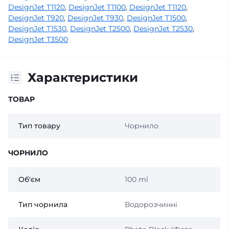
DesignJet T1120
,
DesignJet T1100
,
DesignJet T1120
,
DesignJet T920
,
DesignJet T930
,
DesignJet T1500
,
DesignJet T1530
,
DesignJet T2500
,
DesignJet T2530
,
DesignJet T3500
Характеристики
ТОВАР
Тип товару
Чорнило
ЧОРНИЛО
Об'єм
100 ml
Тип чорнила
Водорозчинні