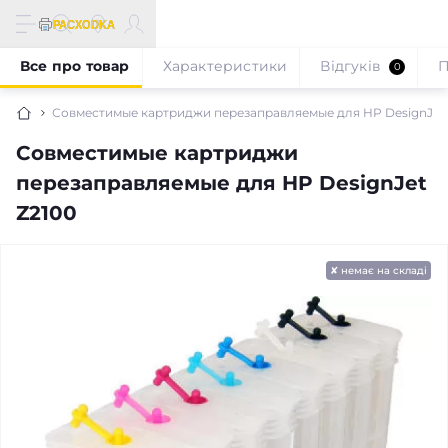
Все про товар
Характеристики
Відгуків
П
0
Совместимые картриджи перезаправляемые для HP DesignJet 
Совместимые картриджи
перезаправляемые для HP DesignJet
Z2100
✘ немає на складі