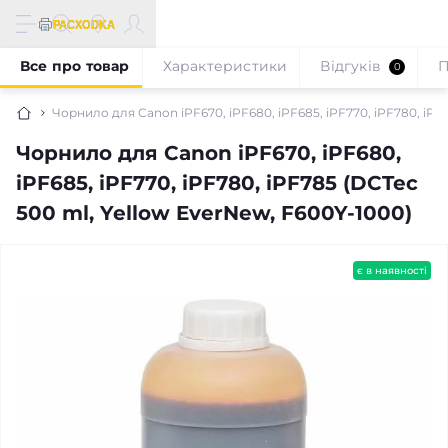
Все про товар
Характеристики
Відгуків
П
0
Чорнило для Canon iPF670, iPF680, iPF685, iPF770, iPF780, iPF
Чорнило для Canon iPF670, iPF680,
iPF685, iPF770, iPF780, iPF785 (DCTec
500 ml, Yellow EverNew, F600Y-1000)
є в наявності