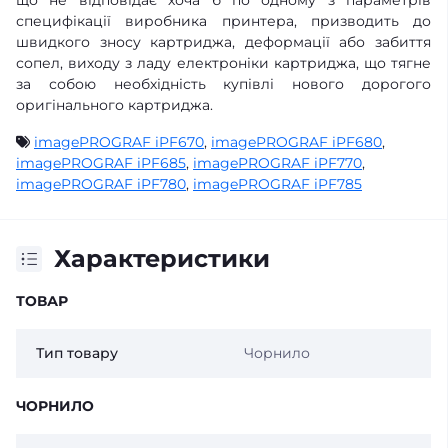
що не відповідає хоча б по одному з параметрів
специфікації виробника принтера, призводить до
швидкого зносу картриджа, деформації або забиття
сопел, виходу з ладу електроніки картриджа, що тягне
за собою необхідність купівлі нового дорогого
оригінального картриджа.
imagePROGRAF iPF670
,
imagePROGRAF iPF680
,
imagePROGRAF iPF685
,
imagePROGRAF iPF770
,
imagePROGRAF iPF780
,
imagePROGRAF iPF785
Характеристики
ТОВАР
Тип товару
Чорнило
ЧОРНИЛО