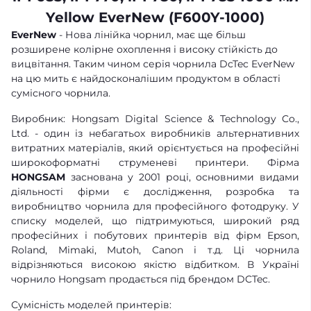
Yellow EverNew (F600Y-1000)
EverNew
- Нова лінійка чорнил, має ще більш
розширене колірне охоплення і високу стійкість до
вицвітання. Таким чином серія чорнила DcTec EverNew
на цю мить є найдосконалішим продуктом в області
сумісного чорнила.
Виробник: Hongsam Digital Science & Technology Co.,
Ltd. - один із небагатьох виробників альтернативних
витратних матеріалів, який орієнтується на професійні
широкоформатні струменеві принтери. Фірма
HONGSAM
заснована у 2001 році, основними видами
діяльності фірми є дослідження, розробка та
виробництво чорнила для професійного фотодруку. У
списку моделей, що підтримуються, широкий ряд
професійних і побутових принтерів від фірм Epson,
Roland, Mimaki, Mutoh, Canon і т.д. Ці чорнила
відрізняються високою якістю відбитком. В Україні
чорнило Hongsam продається під брендом DCTec.
Сумісність моделей принтерів: