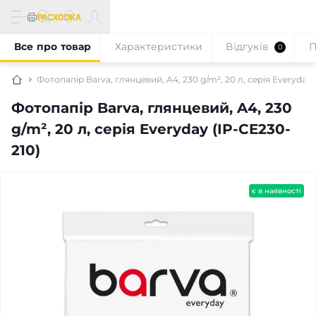
Все про товар
Характеристики
Відгуків
П
0
Фотопапір Barva, глянцевий, A4, 230 g/m², 20 л, серія Everyday 
Фотопапір Barva, глянцевий, A4, 230
g/m², 20 л, серія Everyday (IP-CE230-
210)
є в наявності