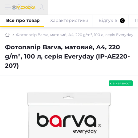
Все про товар
Характеристики
Відгуків
П
0
Фотопапір Barva, матовий, A4, 220 g/m², 100 л, серія Everyday (
Фотопапір Barva, матовий, A4, 220
g/m², 100 л, серія Everyday (IP-AE220-
207)
є в наявності