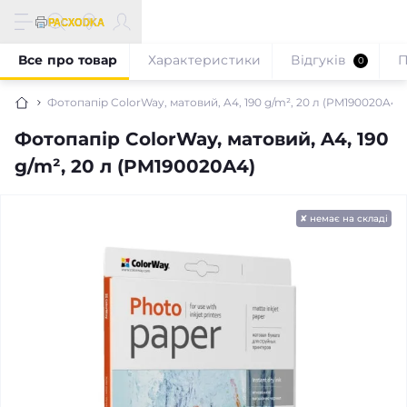
Все про товар
Характеристики
Відгуків
П
0
Фотопапір ColorWay, матовий, A4, 190 g/m², 20 л (PM190020A4)
Фотопапір ColorWay, матовий, A4, 190
g/m², 20 л (PM190020A4)
✘ немає на складі