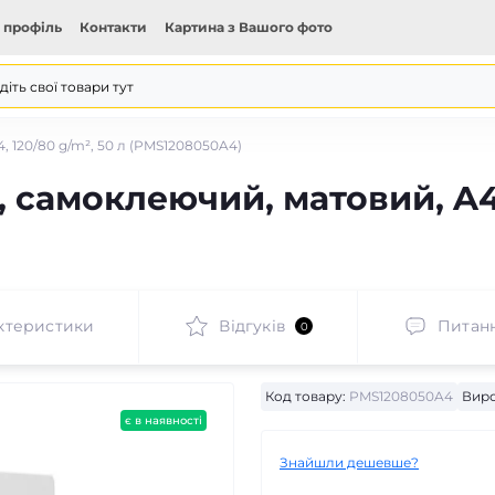
 профіль
Контакти
Картина з Вашого фото
, 120/80 g/m², 50 л (PMS1208050A4)
 самоклеючий, матовий, A4, 
ктеристики
Відгуків
Питан
0
Код товару:
PMS1208050A4
Виро
є в наявності
Знайшли дешевше?