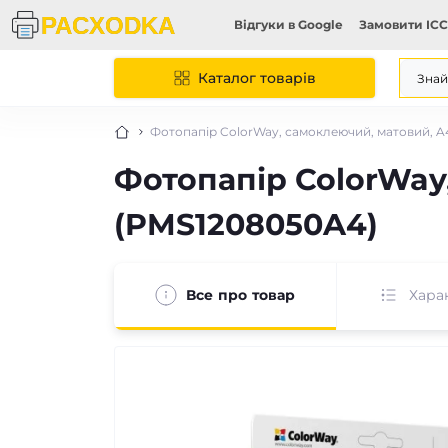
Відгуки в Google
Замовити ICC
Каталог товарів
Фотопапір ColorWay, самоклеючий, матовий, A4
Фотопапір ColorWay,
(PMS1208050A4)
Все про товар
Хара