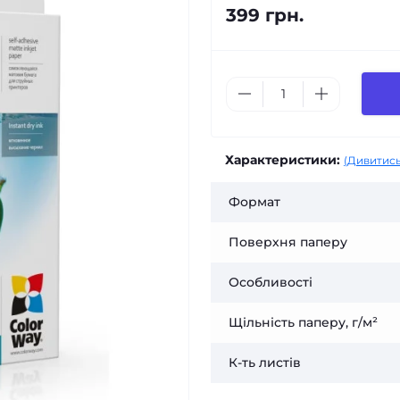
399 грн.
Характеристики:
(Дивитись
Формат
Поверхня паперу
Особливості
Щільність паперу, г/м²
К-ть листів