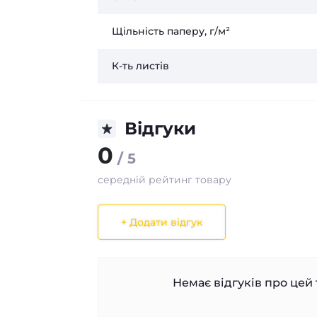
Щільність паперу, г/м²
К-ть листів
Відгуки
0
/ 5
середній рейтинг товару
+ Додати відгук
Немає відгуків про цей 