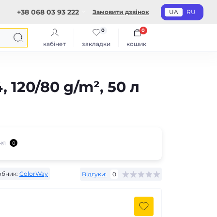
+38 068 03 93 222
Замовити дзвінок
UA
RU
0
0
кабінет
закладки
кошик
120/80 g/m², 50 л
ня
0
бник:
ColorWay
Відгуки:
0