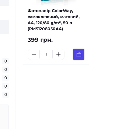
Фотопапір ColorWay,
самоклеючий, матовий,
A4, 120/80 g/m², 50 л
(PMS1208050A4)
399 грн.
0
0
0
0
0