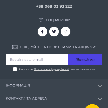
+38 068 03 93 222
СОЦ МЕРЕЖІ:
СЛІДКУЙТЕ ЗА НОВИНКАМИ ТА АКЦІЯМИ:
Підпишіться
Я прочитав
Політика конфіденційності
і згоден з вимогами
ІНФОРМАЦІЯ
Про нас
КОНТАКТИ ТА АДРЕСА
Умови співпраці
Контакти
м. Дніпро вул. Мирослава Скорика, 1