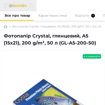
Все про товар
Характеристики
Відгуків
П
0
Фотопапір Crystal, глянцевий, A5 (15x21), 200 g/m², 50 л (GL-A5-
Фотопапір Crystal, глянцевий, A5
(15x21), 200 g/m², 50 л (GL-A5-200-50)
є в наявності