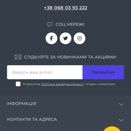
+38 068 03 93 222
СОЦ МЕРЕЖІ:
СЛІДКУЙТЕ ЗА НОВИНКАМИ ТА АКЦІЯМИ:
Підпишіться
Я прочитав
Політика конфіденційності
і згоден з вимогами
ІНФОРМАЦІЯ
Про нас
КОНТАКТИ ТА АДРЕСА
Умови співпраці
Контакти
м. Дніпро вул. Мирослава Скорика, 1