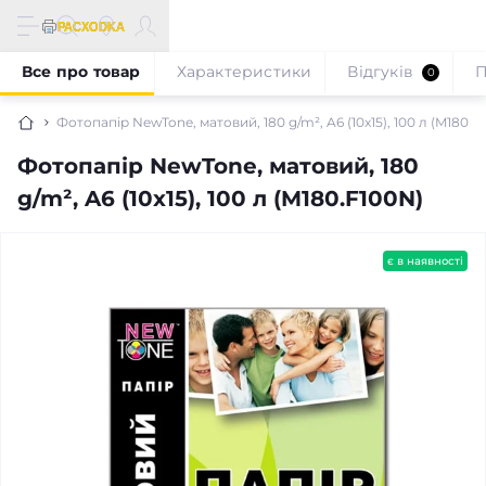
Все про товар
Характеристики
Відгуків
П
0
Фотопапір NewTone, матовий, 180 g/m², A6 (10x15), 100 л (M180.F
Фотопапір NewTone, матовий, 180
g/m², A6 (10x15), 100 л (M180.F100N)
є в наявності