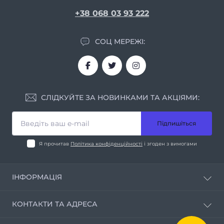
+38 068 03 93 222
СОЦ МЕРЕЖІ:
СЛІДКУЙТЕ ЗА НОВИНКАМИ ТА АКЦІЯМИ:
Підпишіться
Я прочитав
Політика конфіденційності
і згоден з вимогами
ІНФОРМАЦІЯ
Про нас
КОНТАКТИ ТА АДРЕСА
Умови співпраці
Контакти
м. Дніпро вул. Мирослава Скорика, 1