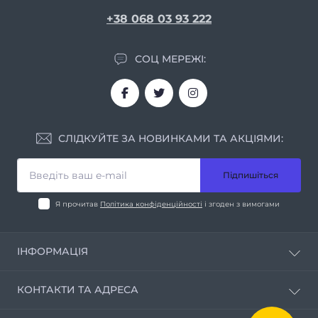
+38 068 03 93 222
СОЦ МЕРЕЖІ:
СЛІДКУЙТЕ ЗА НОВИНКАМИ ТА АКЦІЯМИ:
Підпишіться
Я прочитав
Політика конфіденційності
і згоден з вимогами
ІНФОРМАЦІЯ
Про нас
КОНТАКТИ ТА АДРЕСА
Умови співпраці
Контакти
м. Дніпро вул. Мирослава Скорика, 1