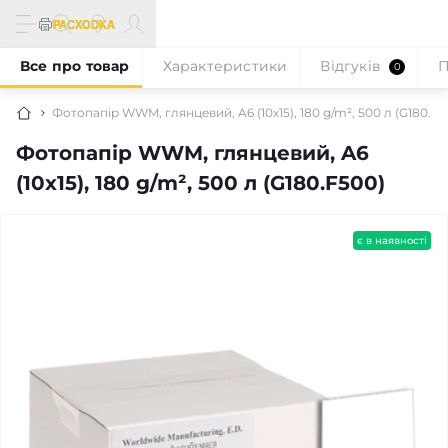
Все про товар
Характеристики
Відгуків
П
0
Фотопапір WWM, глянцевий, A6 (10х15), 180 g/m², 500 л (G180.F5
Фотопапір WWM, глянцевий, A6
(10х15), 180 g/m², 500 л (G180.F500)
є в наявності