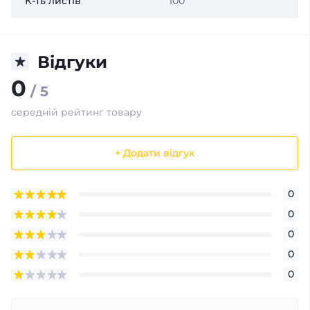
К-ть листів
100
Відгуки
0
/ 5
середній рейтинг товару
+ Додати відгук
0
0
0
0
0