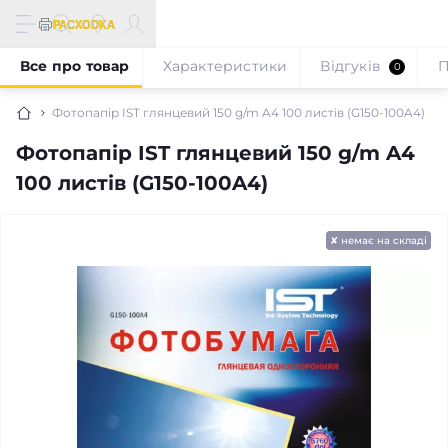
Все про товар
Характеристики
Відгуків
П
0
Фотопапір IST глянцевий 150 g/m A4 100 листів (G150-100A4)
Фотопапір IST глянцевий 150 g/m A4
100 листів (G150-100A4)
✘ немає на складі