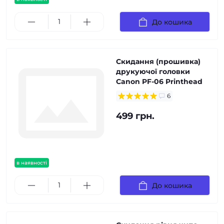
До кошика
Скидання (прошивка)
друкуючої головки
Canon PF-06 Printhead
6
499 грн.
в наявності
До кошика