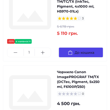
TM/TC/TX (InkTec,
Pigment, 4x1000 ml,
H5970-01Lx)
3
5 678 грн.
5 110 грн.
-10%
в наявності
До кошика
Чорнило Canon
ImagePROGRAF TM/TX
(DCTec, Pigment, 5x250
ml, F6100P/250)
0
4 500 грн.