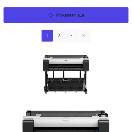
Показати ще
1
2
>
>|