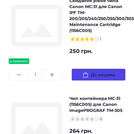
Скидання рівня чипа
Canon MC-31 для Canon
iPF TM-
200/205/240/250/255/300/305
Maintenance Cartridge
(1156C005)
1
250 грн.
в наявності
До кошика
Чип контейнера MC-31
(1156C005) для Canon
imagePROGRAF TM-305
0
264 грн.