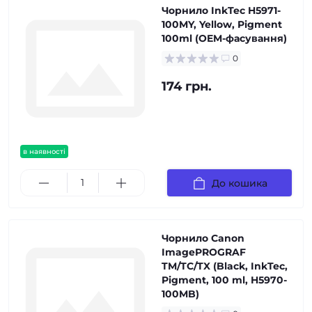
Чорнило InkTec H5971-
100MY, Yellow, Pigment
100ml (OEM-фасування)
0
174 грн.
в наявності
До кошика
Чорнило Canon
ImagePROGRAF
TM/TC/TX (Black, InkTec,
Pigment, 100 ml, H5970-
100MB)