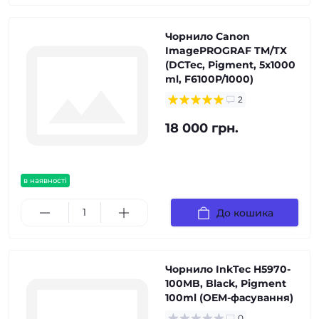
Чорнило Canon
ImagePROGRAF TM/TX
(DCTec, Pigment, 5x1000
ml, F6100P/1000)
2
18 000 грн.
в наявності
До кошика
Чорнило InkTec H5970-
100MB, Black, Pigment
100ml (OEM-фасування)
0