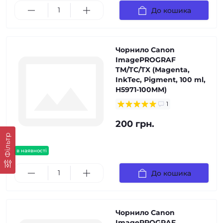
До кошика
Чорнило Canon
ImagePROGRAF
TM/TC/TX (Magenta,
InkTec, Pigment, 100 ml,
H5971-100MM)
1
200 грн.
Фільтр
в наявності
До кошика
Чорнило Canon
ImagePROGRAF