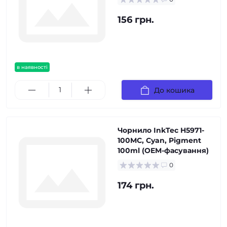
156 грн.
в наявності
До кошика
Чорнило InkTec H5971-
100MC, Cyan, Pigment
100ml (OEM-фасування)
0
174 грн.