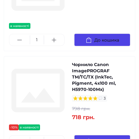
в наявності
До кошика
Чорнило Canon
ImagePROGRAF
TM/TC/TX (InkTec,
Pigment, 4x100 ml,
H5970-100Mx)
3
798 грн.
718 грн.
-10%
в наявності