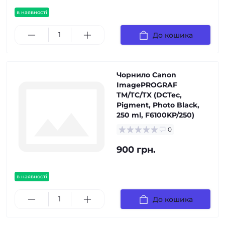
в наявності
До кошика
Чорнило Canon
ImagePROGRAF
TM/TC/TX (DCTec,
Pigment, Photo Black,
250 ml, F6100KP/250)
0
900 грн.
в наявності
До кошика