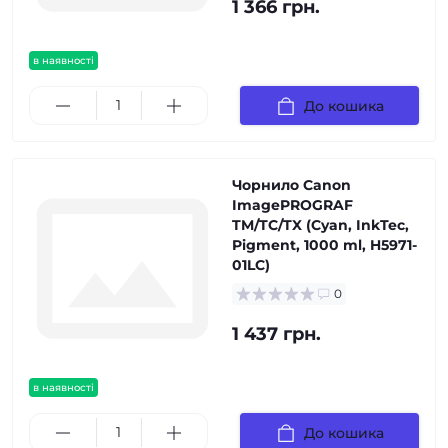
1 366 грн.
в наявності
До кошика
Чорнило Canon
ImagePROGRAF
TM/TC/TX (Cyan, InkTec,
Pigment, 1000 ml, H5971-
01LC)
0
1 437 грн.
в наявності
До кошика