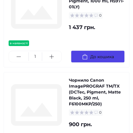
Pigment, 1000 ml, H5971-
01LY)
0
1 437 грн.
в наявності
До кошика
Чорнило Canon
ImagePROGRAF TM/TX
(DCTec, Pigment, Matte
Black, 250 ml,
F6100MKP/250)
0
900 грн.