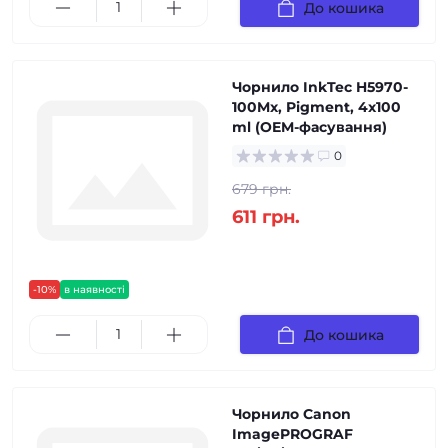
До кошика
Чорнило InkTec H5970-
100Mx, Pigment, 4x100
ml (OEM-фасування)
0
679 грн.
611 грн.
-10%
в наявності
До кошика
Чорнило Canon
ImagePROGRAF