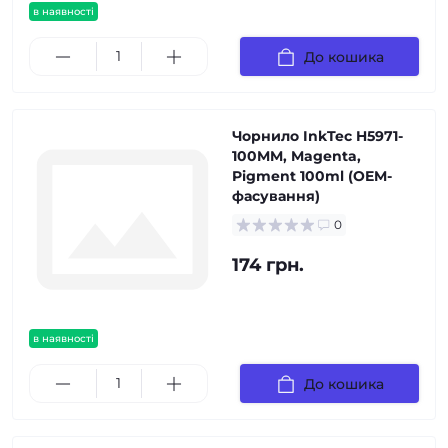
в наявності
До кошика
Чорнило InkTec H5971-
100MM, Magenta,
Pigment 100ml (OEM-
фасування)
0
174 грн.
в наявності
До кошика