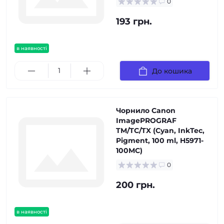
0
193 грн.
в наявності
До кошика
Чорнило Canon
ImagePROGRAF
TM/TC/TX (Cyan, InkTec,
Pigment, 100 ml, H5971-
100MC)
0
200 грн.
в наявності