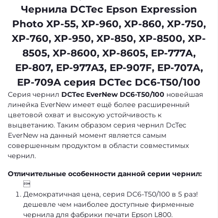
Чернила DCTec Epson Expression
Photo XP-55, XP-960, XP-860, XP-750,
XP-760, XP-950, XP-850, XP-8500, XP-
8505, XP-8600, XP-8605, ЕР-777A,
ЕР-807, ЕР-977A3, ЕР-907F, ЕР-707A,
EP-709A серия DCTec DC6-T50/100
Серия чернил
DCTec EverNew DC6-T50/100
новейшая
линейка EverNew имеет ещё более расширенный
цветовой охват и высокую устойчивость к
выцветанию. Таким образом серия чернил DcTec
EverNew на данный момент является самым
совершенным продуктом в области совместимых
чернил.
Отличительные особенности данной серии чернил:

Демократичная цена, серия DC6-T50/100 в 5 раз!
дешевле чем наиболее доступные фирменные
чернила для фабрики печати Epson L800.