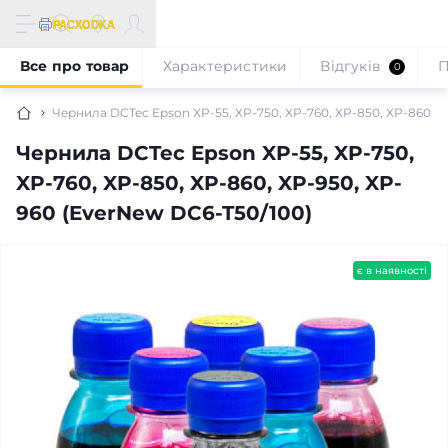
Все про товар
Характеристики
Відгуків
П
0
Чернила DCTec Epson XP-55, XP-750, XP-760, XP-850, XP-860, X
Чернила DCTec Epson XP-55, XP-750,
XP-760, XP-850, XP-860, XP-950, XP-
960 (EverNew DC6-T50/100)
є в наявності