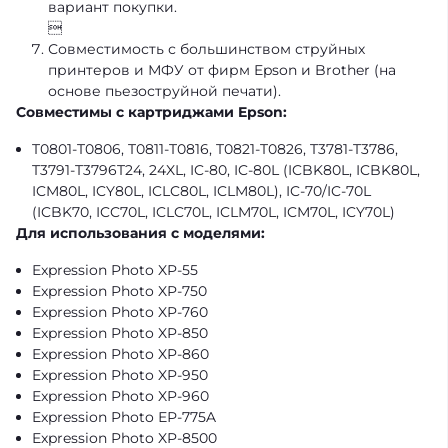
вариант покупки.

Совместимость с большинством струйных
принтеров и МФУ от фирм Epson и Brother (на
основе пьезоструйной печати).
Совместимы с картриджами Epson:
T0801-T0806, T0811-T0816, T0821-T0826, T3781-T3786,
T3791-T3796T24, 24XL, IC-80, IC-80L (ICBK80L, ICBK80L,
ICM80L, ICY80L, ICLC80L, ICLM80L), IC-70/IC-70L
(ICBK70, ICC70L, ICLC70L, ICLM70L, ICM70L, ICY70L)
Для использования с моделями:
Expression Photo XP-55
Expression Photo XP-750
Expression Photo XP-760
Expression Photo XP-850
Expression Photo XP-860
Expression Photo XP-950
Expression Photo XP-960
Expression Photo ЕР-775A
Expression Photo XP-8500