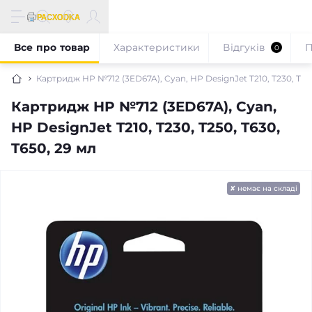
Все про товар
Характеристики
Відгуків
П
0
Картридж HP №712 (3ED67A), Cyan, HP DesignJet T210, T230, T250
Картридж HP №712 (3ED67A), Cyan,
HP DesignJet T210, T230, T250, T630,
T650, 29 мл
✘ немає на складі