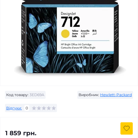
Код товару:
3ED69A
Виробник:
Hewlett-Packard
Відгуки:
0
1 859 грн.