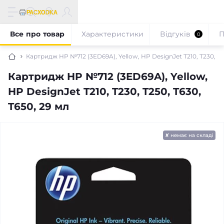
Все про товар
Характеристики
Відгуків
П
0
Картридж HP №712 (3ED69A), Yellow, HP DesignJet T210, T230, T25
Картридж HP №712 (3ED69A), Yellow,
HP DesignJet T210, T230, T250, T630,
T650, 29 мл
✘ немає на складі