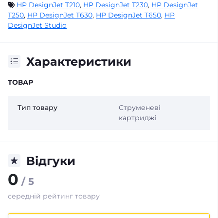
HP DesignJet T210
,
HP DesignJet T230
,
HP DesignJet
T250
,
HP DesignJet T630
,
HP DesignJet T650
,
HP
DesignJet Studio
Характеристики
ТОВАР
Тип товару
Струменеві
картриджі
Відгуки
0
/ 5
середній рейтинг товару