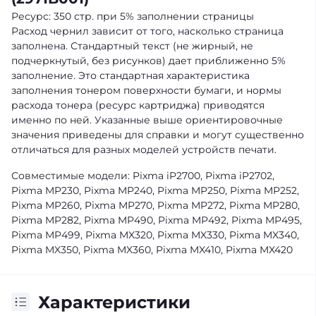
Ресурс: 350 стр. при 5% заполнении страницы
Расход чернил зависит от того, насколько страница
заполнена. Стандартный текст (не жирный, не
подчеркнутый, без рисунков) дает приближенно 5%
заполнение. Это стандартная характеристика
заполнения тонером поверхности бумаги, и нормы
расхода тонера (ресурс картриджа) приводятся
именно по ней. Указанные выше ориентировочные
значения приведены для справки и могут существенно
отличаться для разных моделей устройств печати.
Совместимые модели: Pixma iP2700, Pixma iP2702,
Pixma MP230, Pixma MP240, Pixma MP250, Pixma MP252,
Pixma MP260, Pixma MP270, Pixma MP272, Pixma MP280,
Pixma MP282, Pixma MP490, Pixma MP492, Pixma MP495,
Pixma MP499, Pixma MX320, Pixma MX330, Pixma MX340,
Pixma MX350, Pixma MX360, Pixma MX410, Pixma MX420
Характеристики