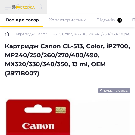
Все про товар
Характеристики
Відгуків
П
0
Картридж Canon CL-513, Color, iP2700, MP240/250/260/270/480/4
Картридж Canon CL-513, Color, iP2700,
MP240/250/260/270/480/490,
MX320/330/340/350, 13 ml, OEM
(2971B007)
✘ немає на складі