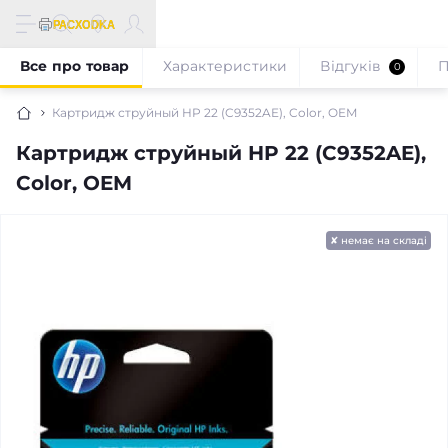
Все про товар
Характеристики
Відгуків
П
0
Картридж струйный HP 22 (C9352AE), Color, OEM
Картридж струйный HP 22 (C9352AE),
Color, OEM
✘ немає на складі